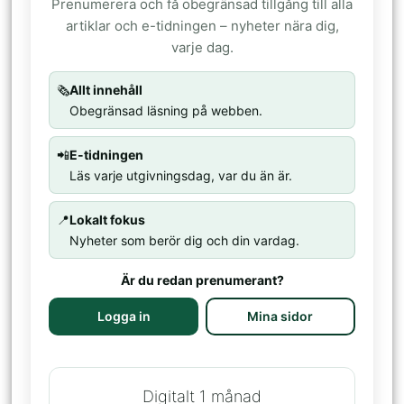
Prenumerera och få obegränsad tillgång till alla
artiklar och e-tidningen – nyheter nära dig,
varje dag.
🗞️
Allt innehåll
Obegränsad läsning på webben.
📲
E-tidningen
Läs varje utgivningsdag, var du än är.
📍
Lokalt fokus
Nyheter som berör dig och din vardag.
Är du redan prenumerant?
Logga in
Mina sidor
Digitalt 1 månad