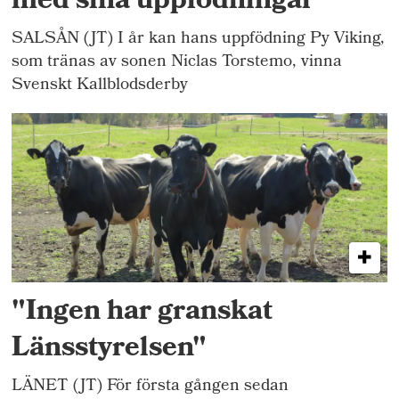
med sina uppfödningar
SALSÅN (JT) I år kan hans uppfödning Py Viking,
som tränas av sonen Niclas Torstemo, vinna
Svenskt Kallblodsderby
"Ingen har granskat
Länsstyrelsen"
LÄNET (JT) För första gången sedan