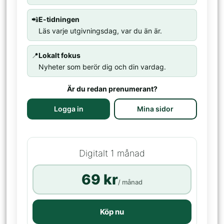
📲
E-tidningen
Läs varje utgivningsdag, var du än är.
📍
Lokalt fokus
Nyheter som berör dig och din vardag.
Är du redan prenumerant?
Logga in
Mina sidor
Digitalt 1 månad
69 kr
/ månad
Köp nu