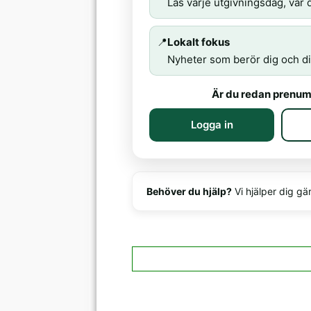
Läs varje utgivningsdag, var d
📍
Lokalt fokus
Nyheter som berör dig och di
Är du redan prenum
Logga in
Behöver du hjälp?
Vi hjälper dig gä