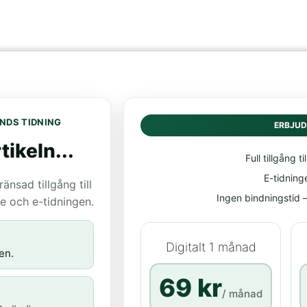
NDS TIDNING
ERBJU
tikeln...
Full tillgång til
E-tidning
nsad tillgång till
Ingen bindningstid – 
age och e-tidningen.
Digitalt 1 månad
en.
69 kr
/ månad