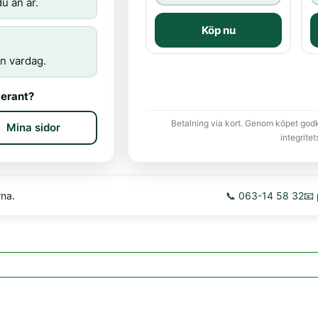
u än är.
Köp nu
n vardag.
erant?
Betalning via kort. Genom köpet god
Mina sidor
integritet
rna.
📞 063-14 58 32
📧