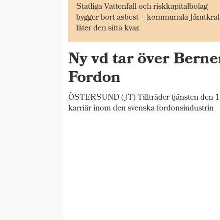
Statliga Vattenfall och riskkapitalbolag
bygger bort asbest – kommunala Jämtkraf
låter den sitta kvar.
Ny vd tar över Bern
Fordon
ÖSTERSUND (JT) Tillträder tjänsten den 1 
karriär inom den svenska fordonsindustrin