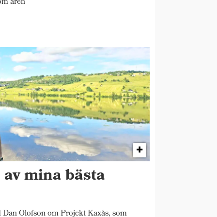
om åren
n av mina bästa
"
d Dan Olofson om Projekt Kaxås, som