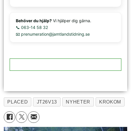
Behöver du hjälp?
Vi hjälper dig gärna.
📞 063-14 58 32
📧 prenumeration@jamtlandstidning.se
PLACED
JT26V13
NYHETER
KROKOM