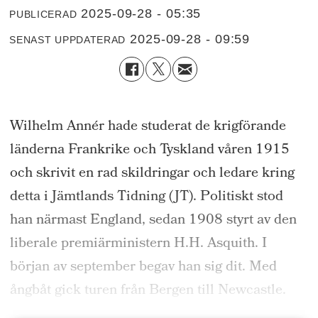
2025-09-28 - 05:35
PUBLICERAD
2025-09-28 - 09:59
SENAST UPPDATERAD
Wilhelm Annér hade studerat de krigförande
länderna Frankrike och Tyskland våren 1915
och skrivit en rad skildringar och ledare kring
detta i Jämtlands Tidning (JT). Politiskt stod
han närmast England, sedan 1908 styrt av den
liberale premiärministern H.H. Asquith. I
början av september begav han sig dit. Med
ångbåt gick turen från Bergen till Newcastle.