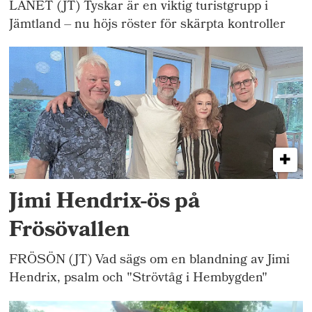
LÄNET (JT) Tyskar är en viktig turistgrupp i
Jämtland – nu höjs röster för skärpta kontroller
Jimi Hendrix-ös på
Frösövallen
FRÖSÖN (JT) Vad sägs om en blandning av Jimi
Hendrix, psalm och "Strövtåg i Hembygden"