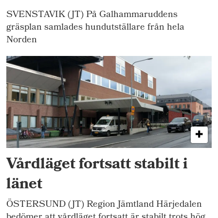
SVENSTAVIK (JT) På Galhammaruddens
gräsplan samlades hundutställare från hela
Norden
Vårdläget fortsatt stabilt i
länet
ÖSTERSUND (JT) Region Jämtland Härjedalen
bedömer att vårdläget fortsatt är stabilt trots hög