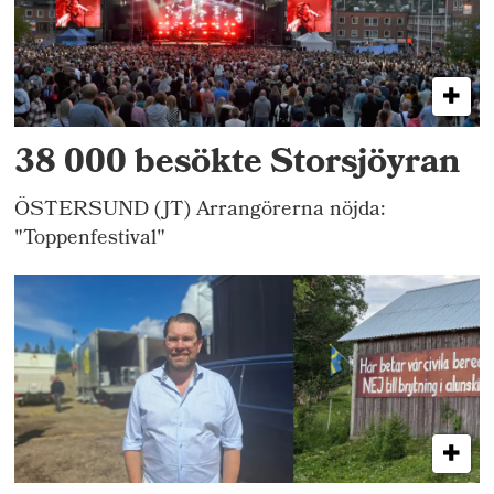
38 000 besökte Storsjöyran
ÖSTERSUND (JT) Arrangörerna nöjda:
"Toppenfestival"