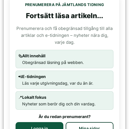
PRENUMERERA PÅ JÄMTLANDS TIDNING
Fortsätt läsa artikeln...
Prenumerera och få obegränsad tillgång till alla
artiklar och e-tidningen – nyheter nära dig,
varje dag.
🗞️
Allt innehåll
Obegränsad läsning på webben.
📲
E-tidningen
Läs varje utgivningsdag, var du än är.
📍
Lokalt fokus
Nyheter som berör dig och din vardag.
Är du redan prenumerant?
Logga in
Mina sidor