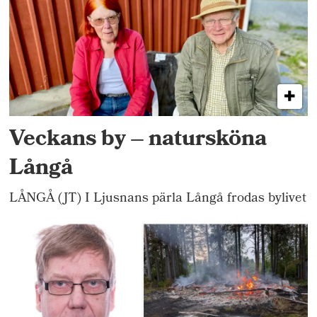
Veckans by – natursköna
Långå
LÅNGÅ (JT) I Ljusnans pärla Långå frodas bylivet