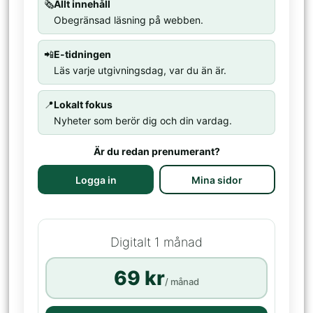
🗞️
Allt innehåll
Obegränsad läsning på webben.
📲
E-tidningen
Läs varje utgivningsdag, var du än är.
📍
Lokalt fokus
Nyheter som berör dig och din vardag.
Är du redan prenumerant?
Logga in
Mina sidor
Digitalt 1 månad
69 kr
/ månad