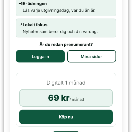
📲
E-tidningen
Läs varje utgivningsdag, var du än är.
📍
Lokalt fokus
Nyheter som berör dig och din vardag.
Är du redan prenumerant?
Logga in
Mina sidor
Digitalt 1 månad
69 kr
/ månad
Köp nu