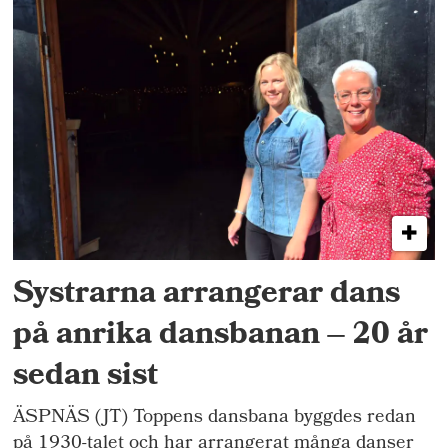
Systrarna arrangerar dans
på anrika dansbanan – 20 år
sedan sist
ÄSPNÄS (JT) Toppens dansbana byggdes redan
på 1930-talet och har arrangerat många danser