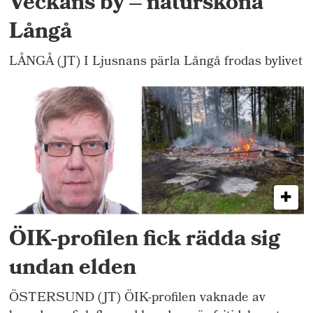
Veckans by – natursköna
Långå
LÅNGÅ (JT) I Ljusnans pärla Långå frodas bylivet
ÖIK-profilen fick rädda sig
undan elden
ÖSTERSUND (JT) ÖIK-profilen vaknade av