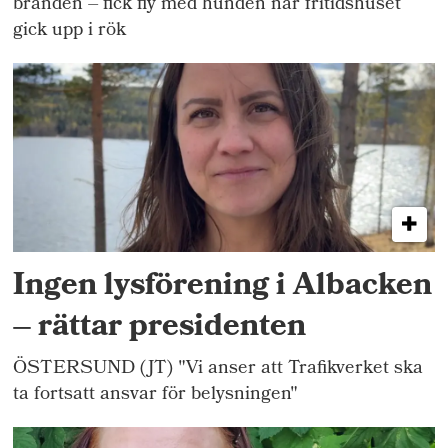
branden – fick fly med hunden när fritidshuset
gick upp i rök
Ingen lysförening i Albacken
– rättar presidenten
ÖSTERSUND (JT) "Vi anser att Trafikverket ska
ta fortsatt ansvar för belysningen"