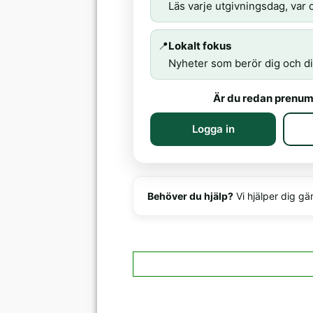
Läs varje utgivningsdag, var d
📍
Lokalt fokus
Nyheter som berör dig och di
Är du redan prenum
Logga in
Behöver du hjälp?
Vi hjälper dig gä