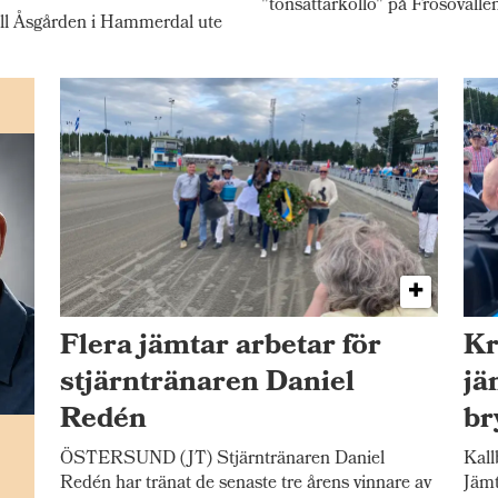
"tonsättarkollo" på Frösövalle
l Åsgården i Hammerdal ute
Flera jämtar arbetar för
Kr
stjärntränaren Daniel
jä
Redén
br
n
ÖSTERSUND (JT) Stjärntränaren Daniel
Kall
Redén har tränat de senaste tre årens vinnare av
Jämt