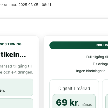
2025-03-05 - 08:41
PPDATERAD
NDS TIDNING
ERBJU
tikeln...
Full tillgång til
E-tidning
nsad tillgång till
Ingen bindningstid – 
age och e-tidningen.
Digitalt 1 månad
en.
69 kr
/ månad