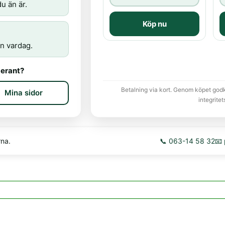
u än är.
Köp nu
n vardag.
erant?
Betalning via kort. Genom köpet god
Mina sidor
integritet
rna.
📞 063-14 58 32
📧