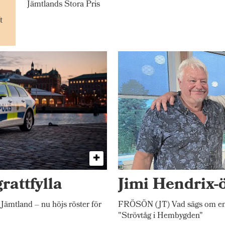
Jämtlands Stora Pris
t
rattfylla
Jimi Hendrix-
 Jämtland – nu höjs röster för
FRÖSÖN (JT) Vad sägs om en 
"Strövtåg i Hembygden"