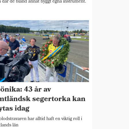
n där de bland annat byggt egna instrument.
önika: 43 år av
mtländsk segertorka kan
ytas idag
blodstravaren har alltid haft en viktig roll i
lands län