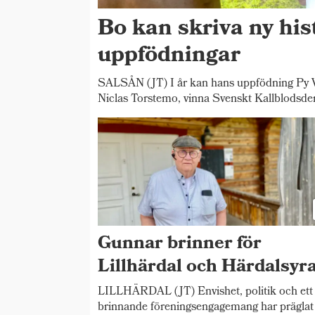
Bo kan skriva ny his
uppfödningar
SALSÅN (JT) I år kan hans uppfödning Py V
Niclas Torstemo, vinna Svenskt Kallblodsde
Gunnar brinner för
Lillhärdal och Härdalsyr
LILLHÄRDAL (JT) Envishet, politik och ett
brinnande föreningsengagemang har präglat