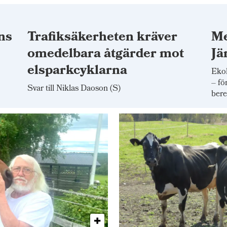
ns
Trafiksäkerheten kräver
Me
omedelbara åtgärder mot
Jä
elsparkcyklarna
Ekol
– fö
Svar till Niklas Daoson (S)
bere