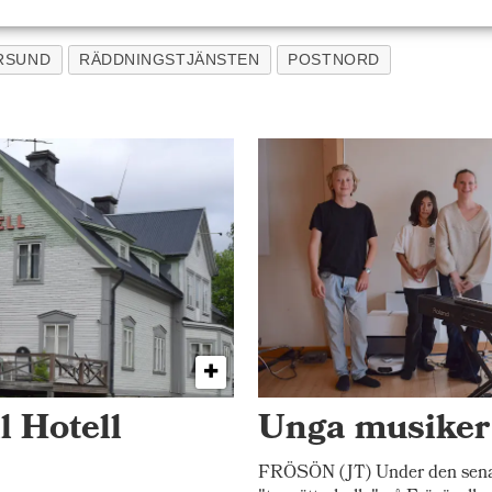
RSUND
RÄDDNINGSTJÄNSTEN
POSTNORD
l Hotell
Unga musiker 
FRÖSÖN (JT) Under den senast