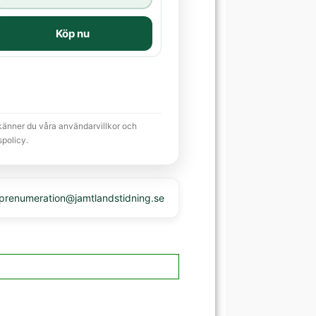
Köp nu
känner du våra användarvillkor och
spolicy.
 prenumeration@jamtlandstidning.se