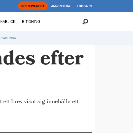
PRENUMERERA
ANNONSERA
LOGGA IN
AKABLICK
E-TIDNING
RAGUNDA
des efter
tt brev visat sig innehålla ett