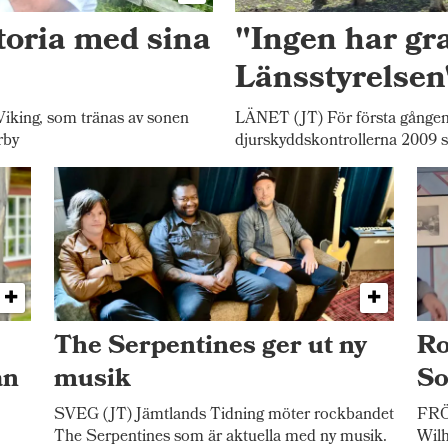
toria med sina
"Ingen har gr
Länsstyrelsen
iking, som tränas av sonen
LÄNET (JT) För första gången
rby
djurskyddskontrollerna 2009 
The Serpentines ger ut ny
Ro
an
musik
S
SVEG (JT) Jämtlands Tidning möter rockbandet
FRÖ
The Serpentines som är aktuella med ny musik.
Wilh