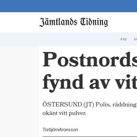
ÅRE
K
Postnords
fynd av vi
ÖSTERSUND (JT) Polis, räddningstjän
okänt vitt pulver.
Torbjörn
Aronsson