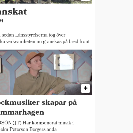
anskat
"
 sedan Länsstyrelserna tog över
ska verksamheten nu granskas på bred front
ckmusiker skapar på
ommarhagen
SÖN (JT) Har komponerat musik i
elm Peterson-Bergers anda