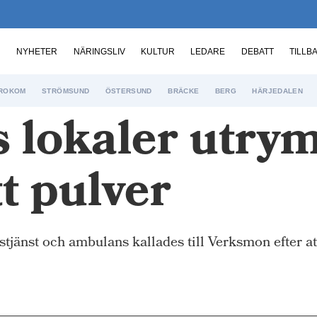
NYHETER
NÄRINGSLIV
KULTUR
LEDARE
DEBATT
TILLB
ROKOM
STRÖMSUND
ÖSTERSUND
BRÄCKE
BERG
HÄRJEDALEN
 lokaler utrym
tt pulver
st och ambulans kallades till Verksmon efter att e