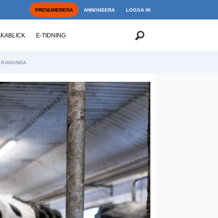
PRENUMERERA
ANNONSERA
LOGGA IN
AKABLICK
E-TIDNING
RAGUNDA