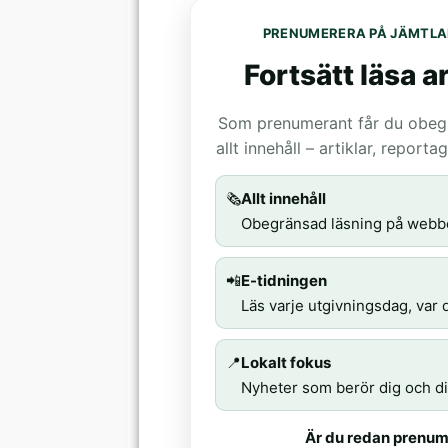
PRENUMERERA PÅ JÄMTLA
Fortsätt läsa ar
Som prenumerant får du obegrä
allt innehåll – artiklar, report
🗞️
Allt innehåll
Obegränsad läsning på webb
📲
E-tidningen
Läs varje utgivningsdag, var d
📍
Lokalt fokus
Nyheter som berör dig och di
Är du redan prenum