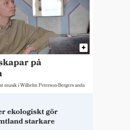
skapar på
n
 musik i Wilhelm Peterson-Bergers anda
r ekologiskt gör
mtland starkare