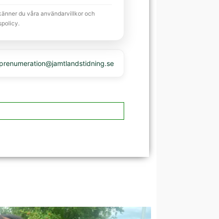
känner du våra användarvillkor och
spolicy.
 prenumeration@jamtlandstidning.se