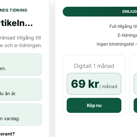
NDS TIDNING
ERBJU
tikeln...
Full tillgång til
E-tidning
nsad tillgång till
Ingen bindningstid – 
age och e-tidningen.
Digitalt 1 månad
en.
69 kr
/ månad
u än är.
Köp nu
n vardag.
erant?