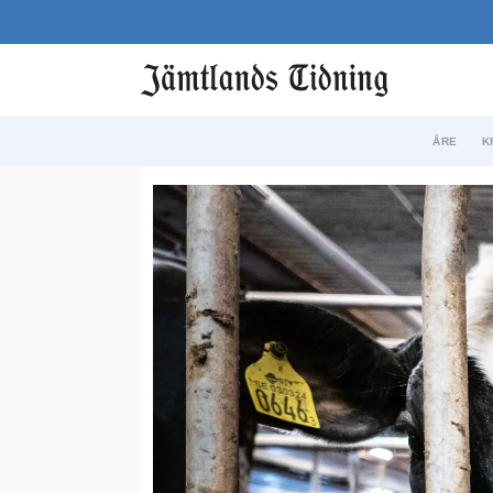
ÅRE
K