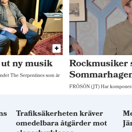
 ut ny musik
Rockmusiker 
Sommarhage
ndet The Serpentines som är
FRÖSÖN (JT) Har komponerat
ns
Trafiksäkerheten kräver
Me
omedelbara åtgärder mot
Jä