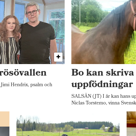
rösövallen
Bo kan skriva
uppfödningar
Jimi Hendrix, psalm och
SALSÅN (JT) I år kan hans up
Niclas Torstemo, vinna Svensk