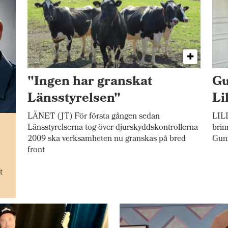
"Ingen har granskat
Gu
Länsstyrelsen"
Li
LÄNET (JT) För första gången sedan
LILL
n
Länsstyrelserna tog över djurskyddskontrollerna
brin
2009 ska verksamheten nu granskas på bred
Gunn
front
t