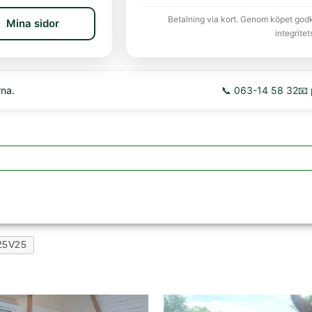
Betalning via kort. Genom köpet god
Mina sidor
integritet
rna.
📞 063-14 58 32
📧
25V25