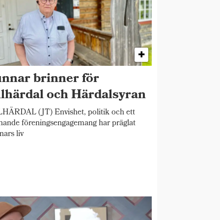
nnar brinner för
llhärdal och Härdalsyran
HÄRDAL (JT) Envishet, politik och ett
nande föreningsengagemang har präglat
ars liv