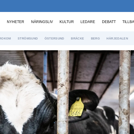
NYHETER
NÄRINGSLIV
KULTUR
LEDARE
DEBATT
TILLB
ROKOM
STRÖMSUND
ÖSTERSUND
BRÄCKE
BERG
HÄRJEDALEN