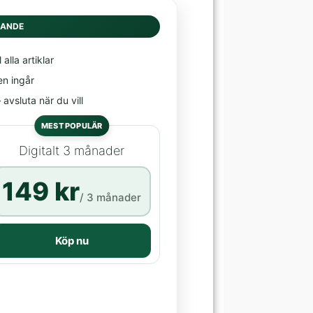
DANDE
l alla artiklar
en ingår
avsluta när du vill
MEST POPULÄR
Digitalt 3 månader
149 kr
/ 3 månader
Köp nu