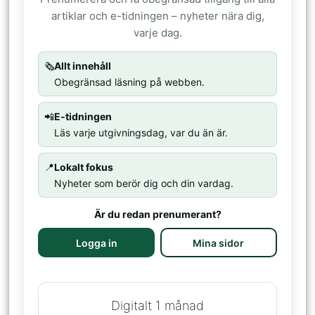
artiklar och e-tidningen – nyheter nära dig,
varje dag.
🗞️
Allt innehåll
Obegränsad läsning på webben.
📲
E-tidningen
Läs varje utgivningsdag, var du än är.
📍
Lokalt fokus
Nyheter som berör dig och din vardag.
Är du redan prenumerant?
Logga in
Mina sidor
Digitalt 1 månad