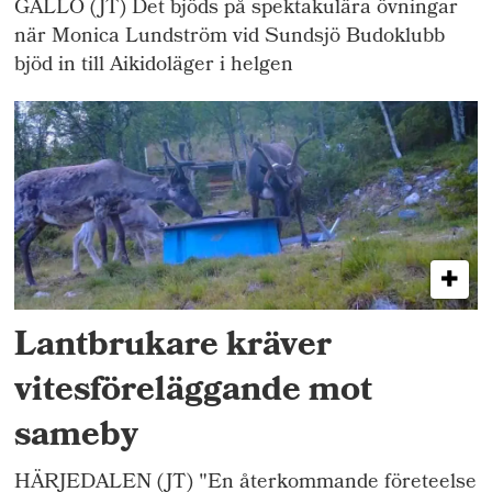
GÄLLÖ (JT) Det bjöds på spektakulära övningar
när Monica Lundström vid Sundsjö Budoklubb
bjöd in till Aikidoläger i helgen
Lantbrukare kräver
vitesföreläggande mot
sameby
HÄRJEDALEN (JT) "En återkommande företeelse