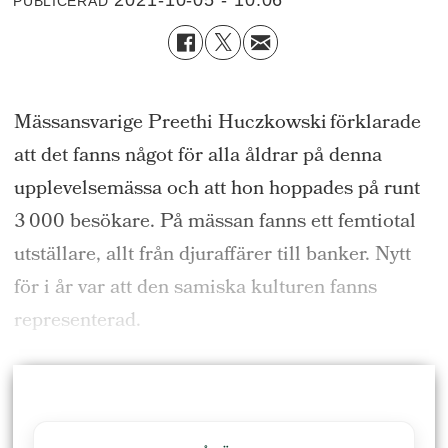
2021-10-05 - 10:06
PUBLICERAD
Mässansvarige
Preethi
Huczkowski
förklarade
att
det fanns något för alla åldrar
på den
na
upplevelsemässa
och att
hon hoppades på runt
3 000
besökare.
På mässan fanns ett femtiotal
utställare, allt från djura
ffärer till banker. Nytt
för i
år var att den samiska kulturen fanns
representerad.