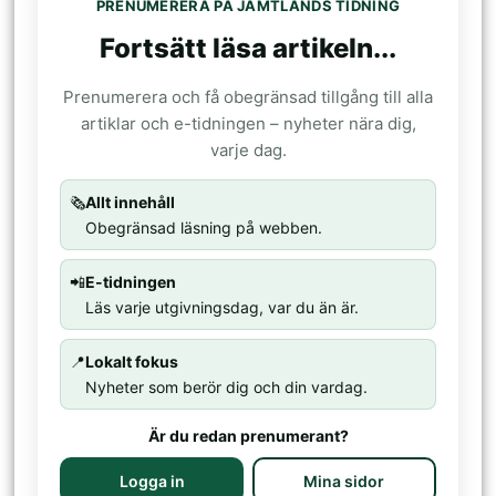
PRENUMERERA PÅ JÄMTLANDS TIDNING
Fortsätt läsa artikeln...
Prenumerera och få obegränsad tillgång till alla
artiklar och e-tidningen – nyheter nära dig,
varje dag.
🗞️
Allt innehåll
Obegränsad läsning på webben.
📲
E-tidningen
Läs varje utgivningsdag, var du än är.
📍
Lokalt fokus
Nyheter som berör dig och din vardag.
Är du redan prenumerant?
Logga in
Mina sidor