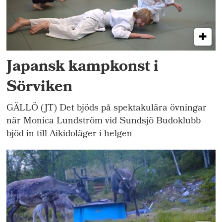
Japansk kampkonst i
Sörviken
GÄLLÖ (JT) Det bjöds på spektakulära övningar
när Monica Lundström vid Sundsjö Budoklubb
bjöd in till Aikidoläger i helgen