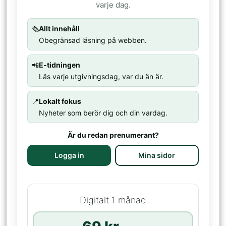
varje dag.
🗞️
Allt innehåll
Obegränsad läsning på webben.
📲
E-tidningen
Läs varje utgivningsdag, var du än är.
📍
Lokalt fokus
Nyheter som berör dig och din vardag.
Är du redan prenumerant?
Logga in
Mina sidor
Digitalt 1 månad