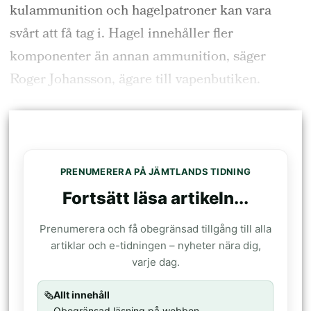
kulammunition och hagelpatroner kan vara
svårt att få tag i. Hagel innehåller fler
komponenter än annan ammunition, säger
Roger Johansson, ägare till vapenbutiken.
PRENUMERERA PÅ JÄMTLANDS TIDNING
Fortsätt läsa artikeln...
Prenumerera och få obegränsad tillgång till alla
artiklar och e-tidningen – nyheter nära dig,
varje dag.
🗞️
Allt innehåll
Obegränsad läsning på webben.