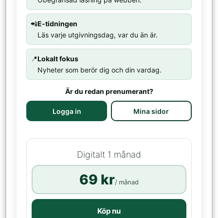
📲
E-tidningen
Läs varje utgivningsdag, var du än är.
📍
Lokalt fokus
Nyheter som berör dig och din vardag.
Är du redan prenumerant?
Logga in
Mina sidor
Digitalt 1 månad
69 kr
/ månad
Köp nu