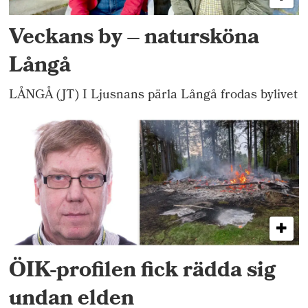
Veckans by – natursköna
Långå
LÅNGÅ (JT) I Ljusnans pärla Långå frodas bylivet
ÖIK-profilen fick rädda sig
undan elden