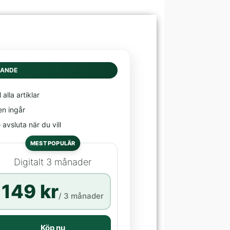
DANDE
l alla artiklar
en ingår
avsluta när du vill
MEST POPULÄR
Digitalt 3 månader
149 kr
/ 3 månader
Köp nu