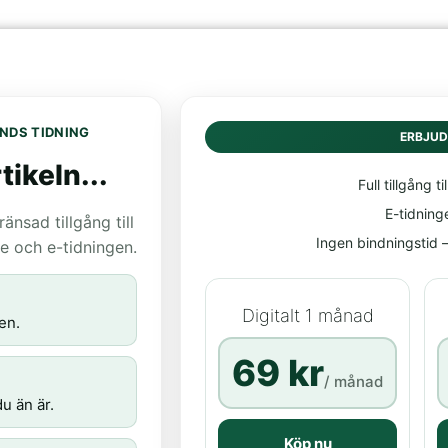
NDS TIDNING
ERBJU
tikeln...
Full tillgång til
E-tidning
nsad tillgång till
Ingen bindningstid – 
age och e-tidningen.
Digitalt 1 månad
en.
69 kr
/ månad
u än är.
Köp nu