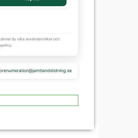
känner du våra användarvillkor och
spolicy.
 prenumeration@jamtlandstidning.se