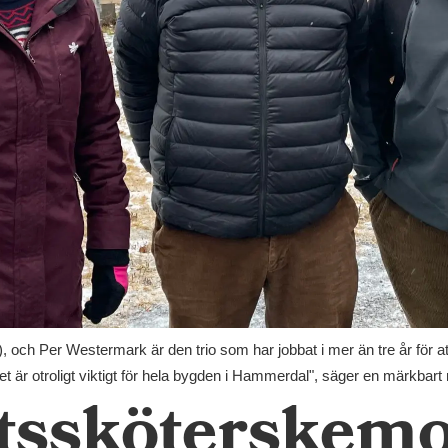
och Per Westermark är den trio som har jobbat i mer än tre år för att
Det är otroligt viktigt för hela bygden i Hammerdal", säger en märkba
ktssköterskemo