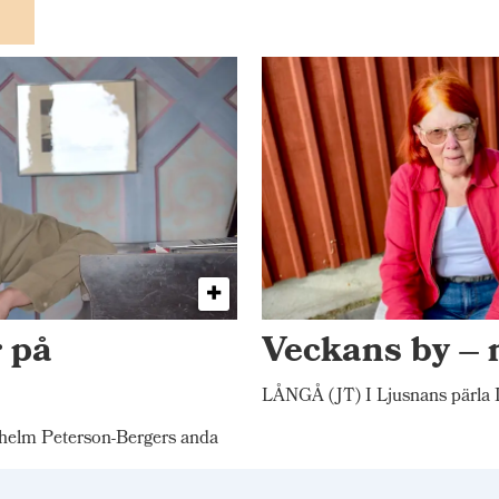
 på
Veckans by –
LÅNGÅ (JT) I Ljusnans pärla L
elm Peterson-Bergers anda