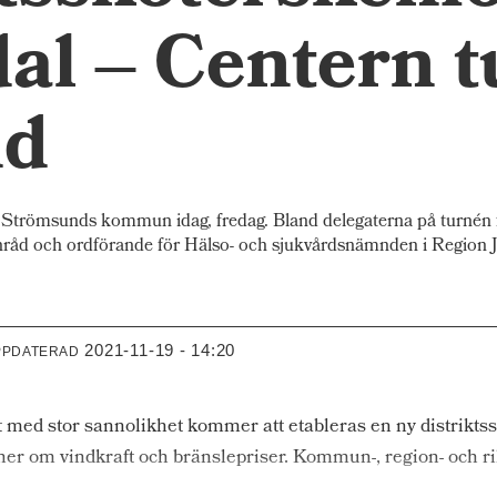
 – Centern tu
nd
trömsunds kommun idag, fredag. Bland delegaterna på turnén f
åd och ordförande för Hälso- och sjukvårdsnämnden i Region JH
2021-11-19 - 14:20
PPDATERAD
et med stor sannolikhet kommer att etableras en ny distrik
ner om vindkraft och bränslepriser. Kommun-, region- och r