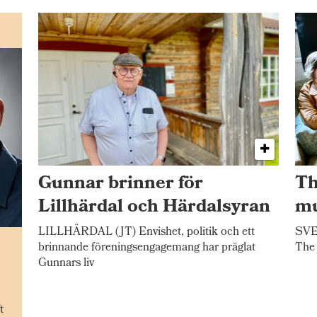
Gunnar brinner för
Th
Lillhärdal och Härdalsyran
mu
LILLHÄRDAL (JT) Envishet, politik och ett
SVEG
n
brinnande föreningsengagemang har präglat
The 
Gunnars liv
t