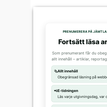
PRENUMERERA PÅ JÄMTLA
Fortsätt läsa ar
Som prenumerant får du obegrä
allt innehåll – artiklar, report
🗞️
Allt innehåll
Obegränsad läsning på webb
📲
E-tidningen
Läs varje utgivningsdag, var d