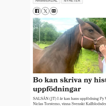
HAMMERDAL
NYHETER
Bo kan skriva ny his
uppfödningar
SALSÅN (JT) I år kan hans uppfödning Py V
Niclas Torstemo, vinna Svenskt Kallblodsde