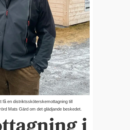
 få en distriktssköterskemottagning till
rt rörd Mats Gärd om det glädjande beskedet.
ttagning i