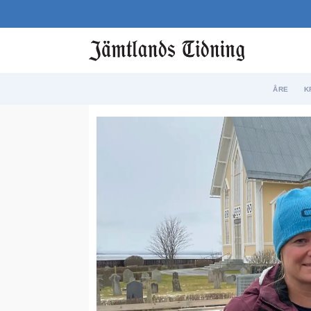
ÅRE
K