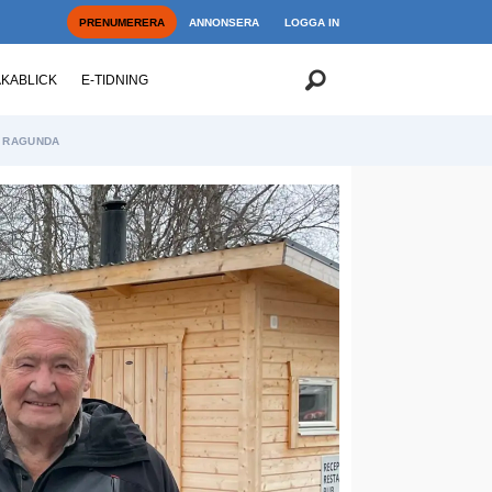
PRENUMERERA
ANNONSERA
LOGGA IN
AKABLICK
E-TIDNING
RAGUNDA