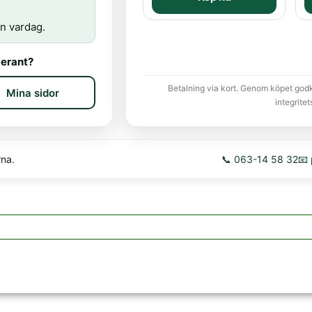
n vardag.
erant?
Betalning via kort. Genom köpet god
Mina sidor
integritet
rna.
📞 063-14 58 32
📧