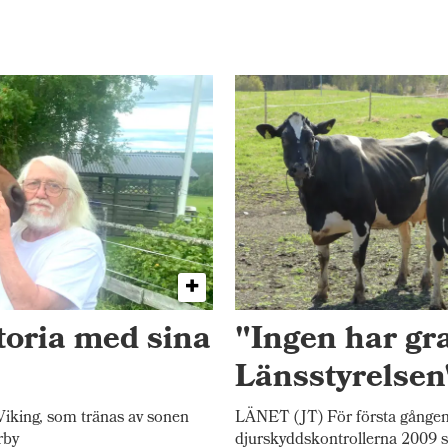
toria med sina
"Ingen har gr
Länsstyrelsen
iking, som tränas av sonen
LÄNET (JT) För första gången
rby
djurskyddskontrollerna 2009 