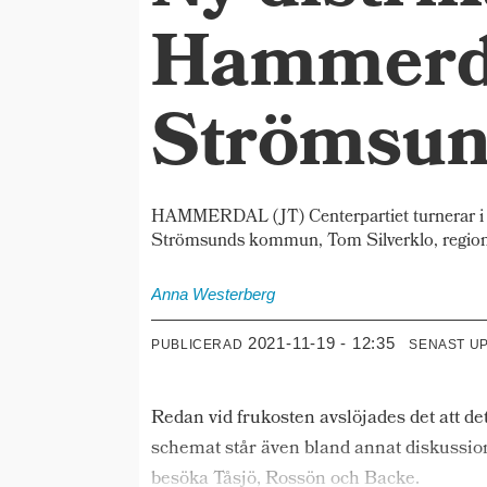
Hammerdal
Strömsu
HAMMERDAL (JT) Centerpartiet turnerar i S
Strömsunds kommun, Tom Silverklo, regionr
Anna
Westerberg
2021-11-19 - 12:35
PUBLICERAD
SENAST U
Redan vid frukosten avslöjades det att d
schemat står även bland annat diskussio
besöka Tåsjö, Rossön och Backe.