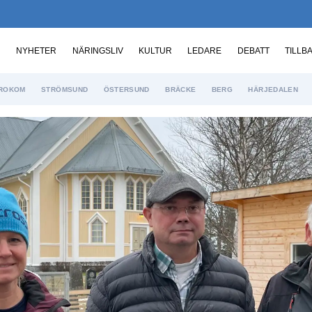
NYHETER
NÄRINGSLIV
KULTUR
LEDARE
DEBATT
TILLB
ROKOM
STRÖMSUND
ÖSTERSUND
BRÄCKE
BERG
HÄRJEDALEN