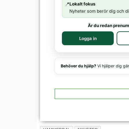
📍
Lokalt fokus
Nyheter som berör dig och di
Är du redan prenum
Logga in
Behöver du hjälp?
Vi hjälper dig gä