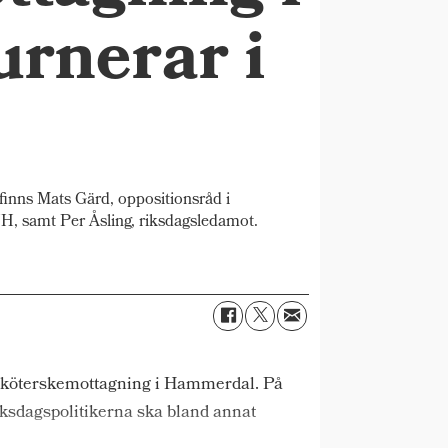
rnerar i
inns Mats Gärd, oppositionsråd i
, samt Per Åsling, riksdagsledamot.
tssköterskemottagning i Hammerdal. På
iksdagspolitikerna ska bland annat