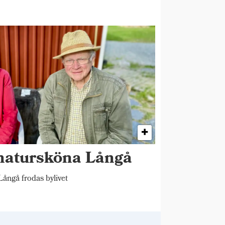
 natursköna Långå
ångå frodas bylivet