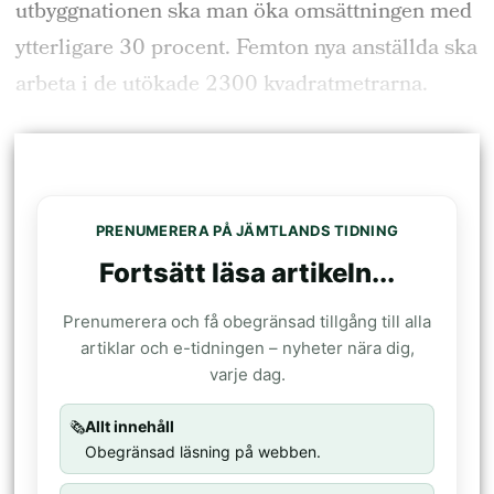
utbyggnationen
ska man öka omsättningen med
ytterligare 30 procent. Femton nya anställda ska
arbeta i de utökade 2300 kvadratmetrarna.
PRENUMERERA PÅ JÄMTLANDS TIDNING
Fortsätt läsa artikeln...
Prenumerera och få obegränsad tillgång till alla
artiklar och e-tidningen – nyheter nära dig,
varje dag.
🗞️
Allt innehåll
Obegränsad läsning på webben.