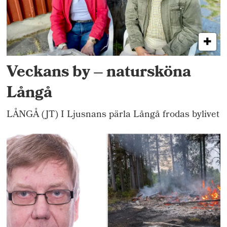
Veckans by – natursköna
Långå
LÅNGÅ (JT) I Ljusnans pärla Långå frodas bylivet