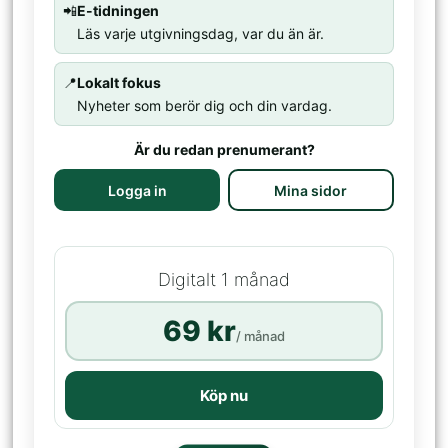
📲
E-tidningen
Läs varje utgivningsdag, var du än är.
📍
Lokalt fokus
Nyheter som berör dig och din vardag.
Är du redan prenumerant?
Logga in
Mina sidor
Digitalt 1 månad
69 kr
/ månad
Köp nu