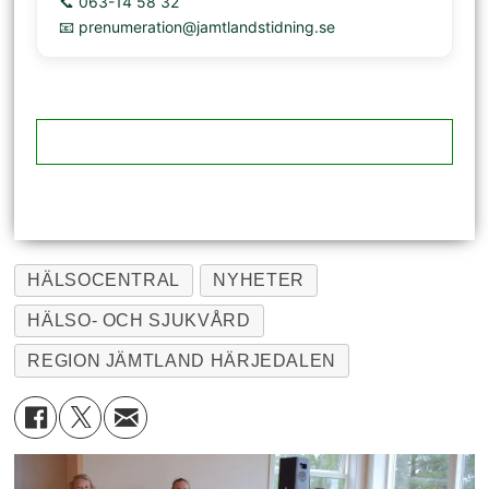
📞 063-14 58 32
📧 prenumeration@jamtlandstidning.se
HÄLSOCENTRAL
NYHETER
HÄLSO- OCH SJUKVÅRD
REGION JÄMTLAND HÄRJEDALEN