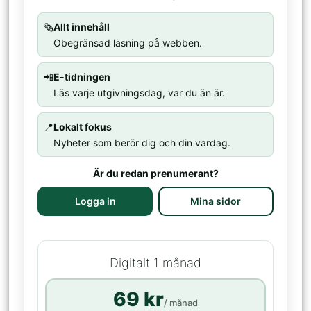
🗞️
Allt innehåll
Obegränsad läsning på webben.
📲
E-tidningen
Läs varje utgivningsdag, var du än är.
📍
Lokalt fokus
Nyheter som berör dig och din vardag.
Är du redan prenumerant?
Logga in
Mina sidor
Digitalt 1 månad
69 kr
/ månad