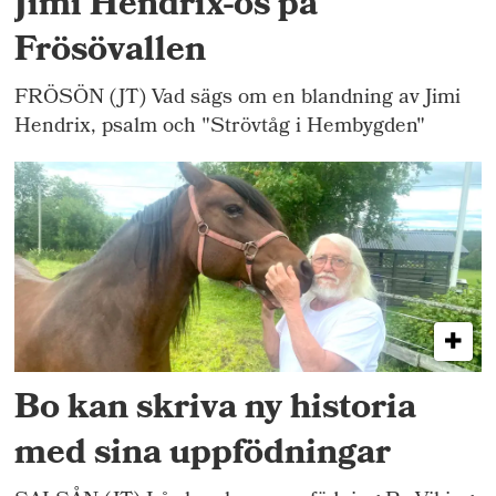
Jimi Hendrix-ös på
Frösövallen
FRÖSÖN (JT) Vad sägs om en blandning av Jimi
Hendrix, psalm och "Strövtåg i Hembygden"
Bo kan skriva ny historia
med sina uppfödningar