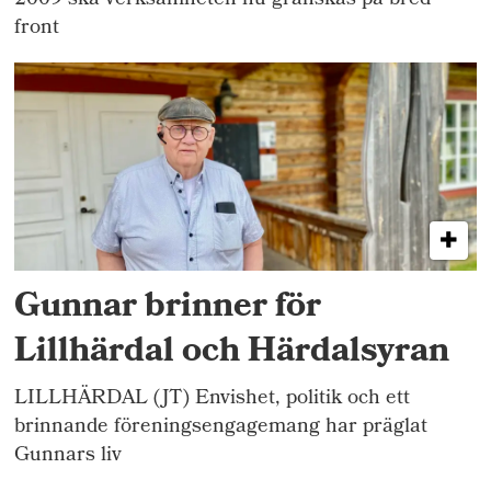
2009 ska verksamheten nu granskas på bred
front
Gunnar brinner för
Lillhärdal och Härdalsyran
LILLHÄRDAL (JT) Envishet, politik och ett
brinnande föreningsengagemang har präglat
Gunnars liv