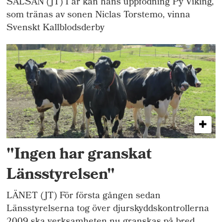
SALSÅN (JT) I år kan hans uppfödning Py Viking,
som tränas av sonen Niclas Torstemo, vinna
Svenskt Kallblodsderby
"Ingen har granskat
Länsstyrelsen"
LÄNET (JT) För första gången sedan
Länsstyrelserna tog över djurskyddskontrollerna