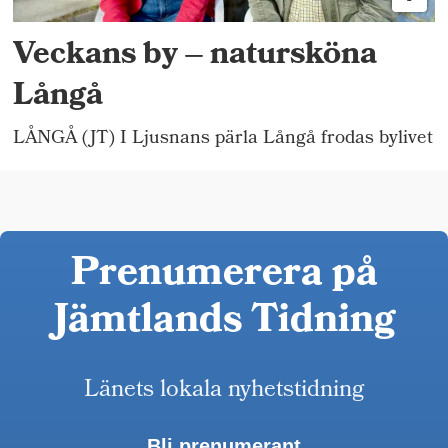
Veckans by – natursköna
Långå
LÅNGÅ (JT) I Ljusnans pärla Långå frodas bylivet
Prenumerera på
Jämtlands Tidning
Länets lokala nyhetstidning
Bli prenumerant