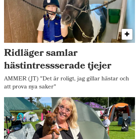
Ridläger samlar
hästintressserade tjejer
AMMER (JT) "Det är roligt, jag gillar hästar och
att prova nya saker"