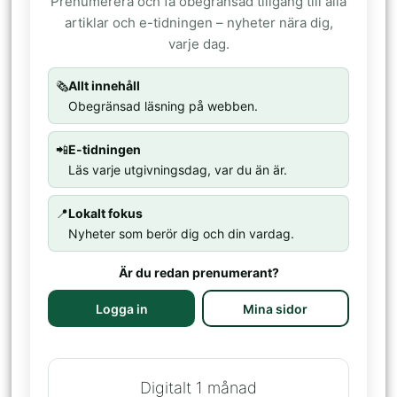
Prenumerera och få obegränsad tillgång till alla
artiklar och e-tidningen – nyheter nära dig,
varje dag.
🗞️
Allt innehåll
Obegränsad läsning på webben.
📲
E-tidningen
Läs varje utgivningsdag, var du än är.
📍
Lokalt fokus
Nyheter som berör dig och din vardag.
Är du redan prenumerant?
Logga in
Mina sidor
Digitalt 1 månad