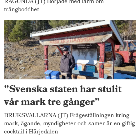
RAGUNDA (JT) Började med larm om
trångboddhet
”Svenska staten har stulit
vår mark tre gånger”
BRUKSVALLARNA (JT) Frågeställningen kring
mark, ägande, myndigheter och samer är en giftig
cocktail i Härjedalen