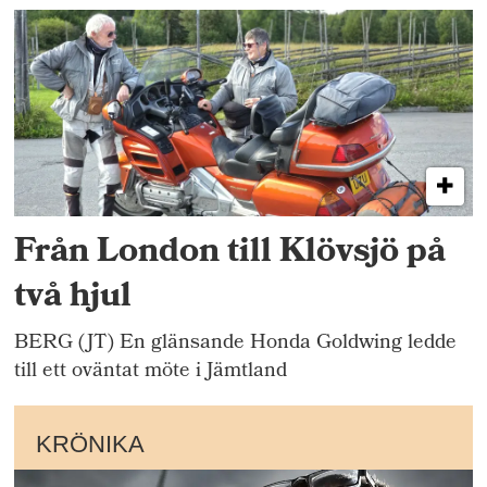
Från London till Klövsjö på
två hjul
BERG (JT) En glänsande Honda Goldwing ledde
till ett oväntat möte i Jämtland
KRÖNIKA