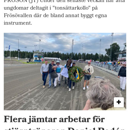
FRÖSÖN (JT) Under den senaste veckan har åtta
ungdomar deltagit i "tonsättarkollo" på
Frösövallen där de bland annat byggt egna
instrument.
Flera jämtar arbetar för