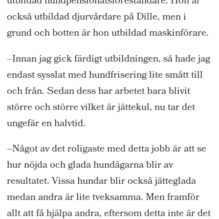
utbildad
hundpensionats
föreståndare
. Hon är
också utbildad
djurvårdare
på Dille, men i
grund och botten är hon utbildad maskinförare.
–
Innan jag
gick färdigt utbildningen
,
så ha
de
jag
endast
sysslat
med hundfrisering
lite smått
till
och från. S
edan dess
har arbetet bara blivit
större och större
v
ilket är
jätte
k
ul
, nu tar det
ungefär en halvtid.
–
Något av det roligaste med detta jobb är att se
hur nöj
d
a
och glada
hundägarna
blir
av
resultatet.
Vissa hundar blir också jätteglada
medan andra är lite tveksamma.
Men
framför
allt
att
få
hjälpa
andra, eftersom detta inte är det