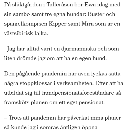
På
släkt
gården i Tulleråsen
bor
Ewa idag
med
sin sambo
samt tre egna hundar:
Buster och
spanielkompisen
Kipper
samt Mira som är en
västsibirisk
la
j
ka
.
–
Jag har alltid varit en djurmänniska och som
liten drömde jag om att ha en
egen
hund.
Den pågående pandemin har även lyckas sätta
några stoppklossar i
verksamheten.
Efter
att ha
utbildat sig till
hundpensionats
föreståndare
så
framsköts planen om
ett eget pensiona
t.
– Trots att pandemin har påverkat mina
planer
så kunde jag i somras
äntligen
öppna