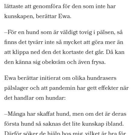
lättaste att genomfö
ra för den som inte har
kunskapen
, berättar Ewa.
–
F
ö
r en hund som är väldigt tovig i pälsen, så
finns det tyvärr inte så mycket att göra mer än
att klippa ned den det kortaste det går. Då kan
den känna sig obekväm och även frysa.
Ewa berättar init
i
erat om olika hundrasers
pälslager
och att
pandemin har gett effekter när
det handlar om hundar:
–
Många har skaffat hund, men om det är deras
första hund så saknas det lite kunskap ibland.
Därför söker de hjälp hos mig, vilket är bra för