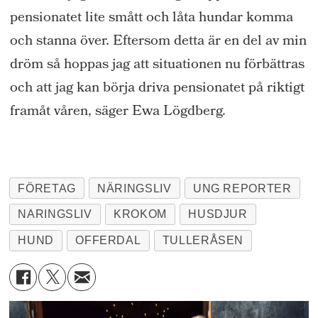
pensionatet
lite smått
och låta hundar komma
och stanna
över
.
Eftersom detta är en del av min
dröm så
hoppas
jag
att
situationen nu förbättras
och att jag kan börja dr
iva pensionatet på riktigt
fram
åt våren
, säger Ewa
Lögdberg
.
FÖRETAG
NÄRINGSLIV
UNG REPORTER
NARINGSLIV
KROKOM
HUSDJUR
HUND
OFFERDAL
TULLERÅSEN