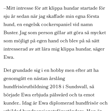
–
M
itt intresse för att klippa hundar startade för
sju år sedan
när jag skaffade min
egna
första
hund, en engelsk
c
ockerspaniel
vid namn
Buster
.
Jag som person gillar att göra så mycket
som möjligt
på egen hand
och
blev på så sätt
intresserad av att lära mig klippa hundar
,
s
äger
Ewa.
Det grundade sig i en
hobby men efter
att
ha
genomgått
en
nästan årslång
hundfrisörutbildning
201
8
i Sundsvall,
så
började
Ewa
erbjuda
päls
vård och ta emot
kunder
.
.
Idag är Ewa diplomerad hundfrisör
och