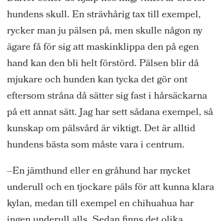
hundens skull.
En strävhårig tax till exempel,
rycker man ju pälsen på, men skulle någon ny
ägare få för sig att maskinklippa den på egen
hand kan den bli helt förstörd. Pälsen blir då
mjukare och hunden kan tycka det gör ont
eftersom stråna då sätter sig fast i hårsäckarna
på ett annat sätt.
Jag har sett sådana exempel
, så
kunskap om pälsvård är viktigt.
Det är alltid
hundens bästa som måste vara i centrum.
–
En jämthund eller en gråhund har mycket
underull
och en tjockare päls för att kunna klara
kylan, medan till exempel en chihuahua
har
ingen
underull
alls.
Sedan finns det olika