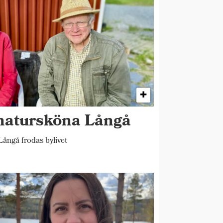
 natursköna Långå
ångå frodas bylivet