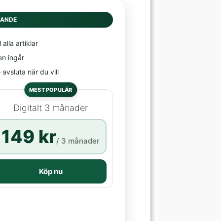
DANDE
l alla artiklar
en ingår
avsluta när du vill
MEST POPULÄR
Digitalt 3 månader
149 kr
/ 3 månader
Köp nu