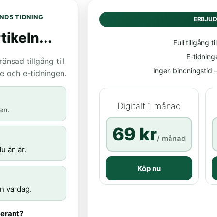
NDS TIDNING
ERBJU
tikeln...
Full tillgång til
E-tidning
nsad tillgång till
Ingen bindningstid – 
age och e-tidningen.
Digitalt 1 månad
en.
69 kr
/ månad
u än är.
Köp nu
n vardag.
erant?