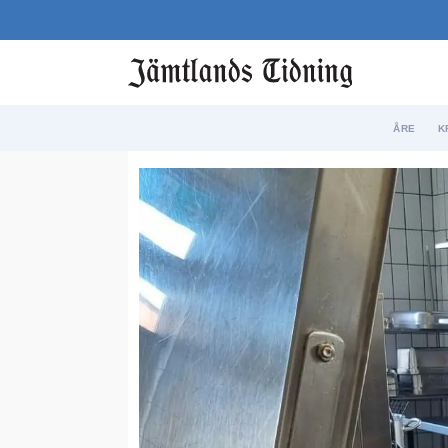
ÅRE
K