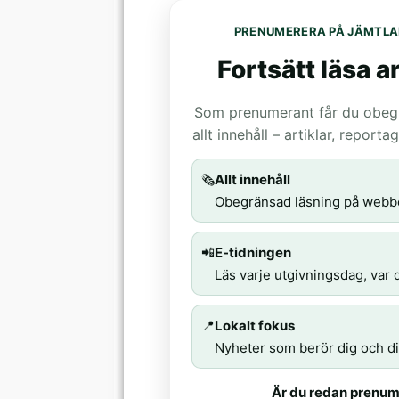
PRENUMERERA PÅ JÄMTLA
Fortsätt läsa ar
Som prenumerant får du obegrä
allt innehåll – artiklar, report
🗞️
Allt innehåll
Obegränsad läsning på webb
📲
E-tidningen
Läs varje utgivningsdag, var d
📍
Lokalt fokus
Nyheter som berör dig och di
Är du redan prenum