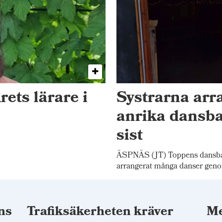
rets lärare i
Systrarna arr
anrika dansba
sist
ÄSPNÄS (JT) Toppens dansban
arrangerat många danser gen
ns
Trafiksäkerheten kräver
Me