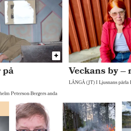
 på
Veckans by –
LÅNGÅ (JT) I Ljusnans pärla L
elm Peterson-Bergers anda