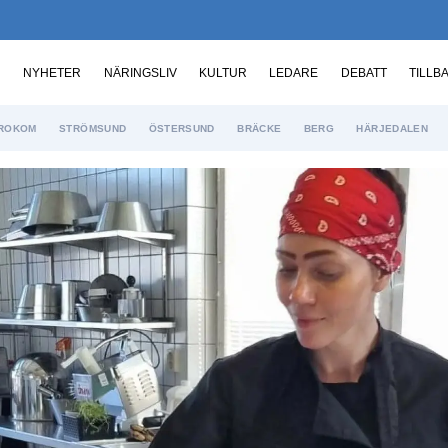
NYHETER
NÄRINGSLIV
KULTUR
LEDARE
DEBATT
TILLB
ROKOM
STRÖMSUND
ÖSTERSUND
BRÄCKE
BERG
HÄRJEDALEN