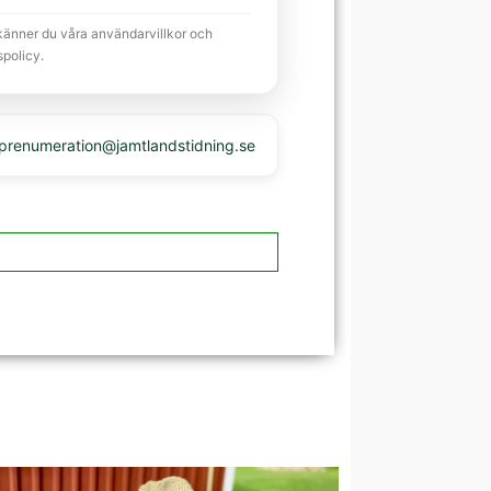
känner du våra användarvillkor och
spolicy.
 prenumeration@jamtlandstidning.se