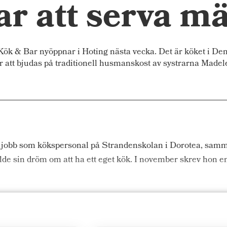
kar att serva m
& Bar nyöppnar i Hoting nästa vecka. Det är köket i Denta
att bjudas på traditionell husmanskost av systrarna Made
jobb som kökspersonal på Strandenskolan i Dorotea, samma
lde sin dröm om att ha ett eget kök. I november skrev hon en