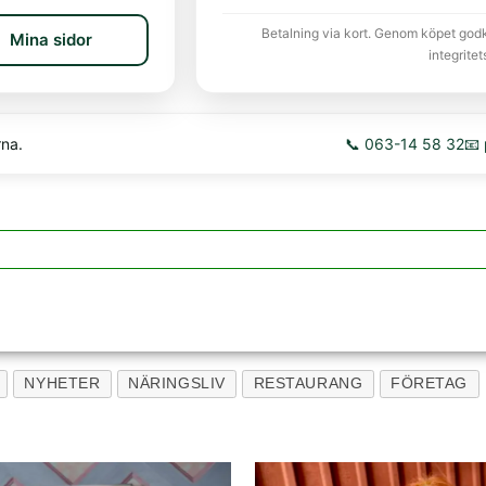
Betalning via kort. Genom köpet god
Mina sidor
integritet
rna.
📞 063-14 58 32
📧
NYHETER
NÄRINGSLIV
RESTAURANG
FÖRETAG