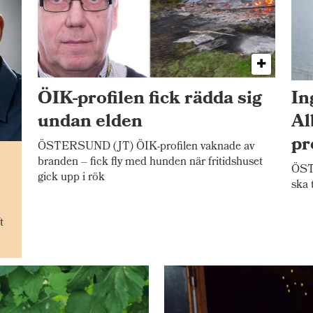
ÖIK-profilen fick rädda sig
In
undan elden
Al
pr
ÖSTERSUND (JT) ÖIK-profilen vaknade av
n
branden – fick fly med hunden när fritidshuset
ÖSTE
gick upp i rök
ska 
t