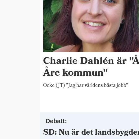
Charlie Dahlén är "Å
Åre kommun"
Ocke (JT) "Jag har världens bästa jobb"
Debatt:
SD: Nu är det landsbygde