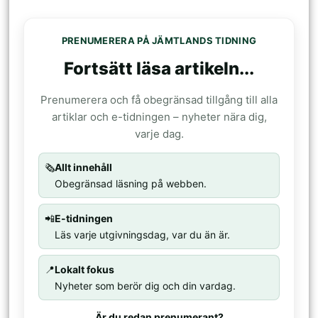
PRENUMERERA PÅ JÄMTLANDS TIDNING
Fortsätt läsa artikeln...
Prenumerera och få obegränsad tillgång till alla
artiklar och e-tidningen – nyheter nära dig,
varje dag.
🗞️
Allt innehåll
Obegränsad läsning på webben.
📲
E-tidningen
Läs varje utgivningsdag, var du än är.
📍
Lokalt fokus
Nyheter som berör dig och din vardag.
Är du redan prenumerant?