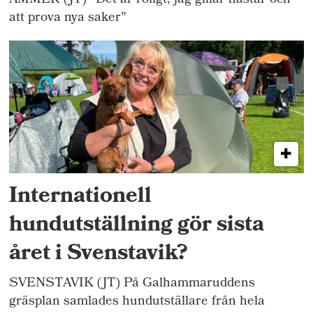
AMMER (JT) "Det är roligt, jag gillar hästar och
att prova nya saker"
Internationell
hundutställning gör sista
året i Svenstavik?
SVENSTAVIK (JT) På Galhammaruddens
gräsplan samlades hundutställare från hela