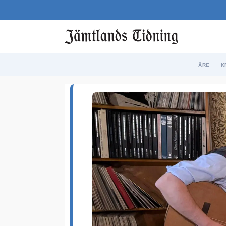
ÅRE
K
Etikett:
revsund