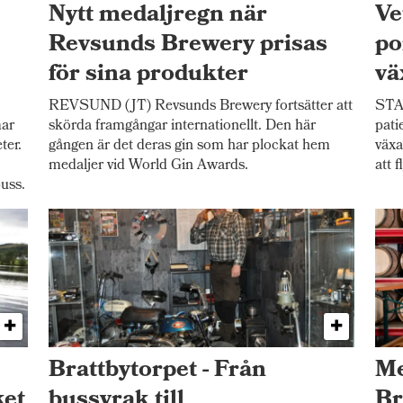
Nytt medaljregn när
Ve
Revsunds Brewery prisas
po
för sina produkter
vä
REVSUND (JT) Revsunds Brewery fortsätter att
STAV
mar
skörda framgångar internationellt. Den här
pati
ter.
gången är det deras gin som har plockat hem
växa
medaljer vid World Gin Awards.
att f
uss.
Brattbytorpet - Från
Me
ket
bussvrak till
Br