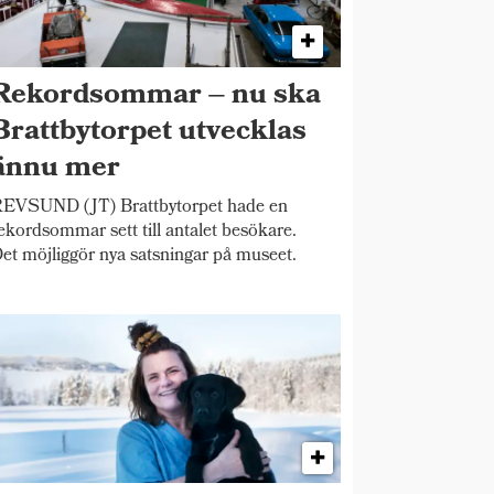
Rekordsommar – nu ska
Brattbytorpet utvecklas
ännu mer
EVSUND (JT) Brattbytorpet hade en
ekordsommar sett till antalet besökare.
et möjliggör nya satsningar på museet.