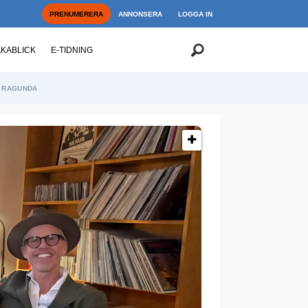
PRENUMERERA
ANNONSERA
LOGGA IN
AKABLICK
E-TIDNING
RAGUNDA