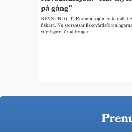
på gång”
REVSUND (JT) Revsundssjön lockar allt fle
fiskare. Nu storsatsar fiskevårdsföreningarn
ytterligare förbättringar.
Prenu