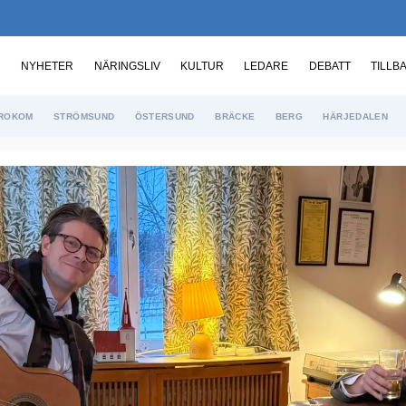
NYHETER
NÄRINGSLIV
KULTUR
LEDARE
DEBATT
TILLB
ROKOM
STRÖMSUND
ÖSTERSUND
BRÄCKE
BERG
HÄRJEDALEN