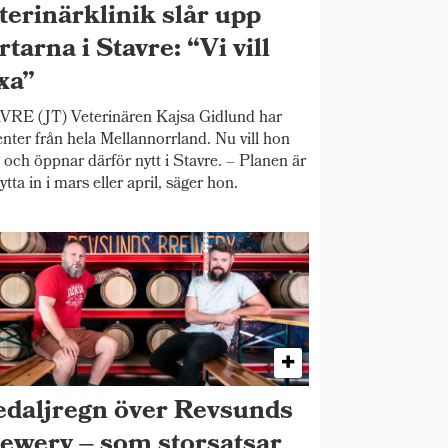
terinärklinik slår upp
rtarna i Stavre: “Vi vill
xa”
RE (JT) Veterinären Kajsa Gidlund har
enter från hela Mellannorrland. Nu vill hon
 och öppnar därför nytt i Stavre. – Planen är
lytta in i mars eller april, säger hon.
daljregn över Revsunds
ewery – som storsatsar