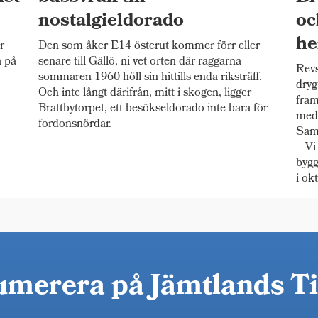
nostalgieldorado
oc
he
r
Den som åker E14 österut kommer förr eller
a på
senare till Gällö, ni vet orten där raggarna
Revs
sommaren 1960 höll sin hittills enda riksträff.
dryg
Och inte långt därifrån, mitt i skogen, ligger
fram
Brattbytorpet, ett besökseldorado inte bara för
meda
fordonsnördar.
Samt
– Vi
bygg
i ok
merera på Jämtlands T