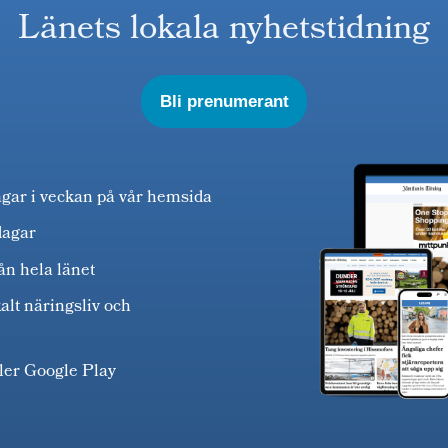
Länets lokala nyhetstidning
Bli prenumerant
agar i veckan på vår hemsida
dagar
ån hela länet
alt näringsliv och
ller Google Play