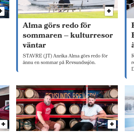
Alma görs redo för
sommaren – kulturresor
väntar
STAVRE (JT) Anrika Alma görs redo för
R
ännu en sommar på Revsundssjön.
r
D