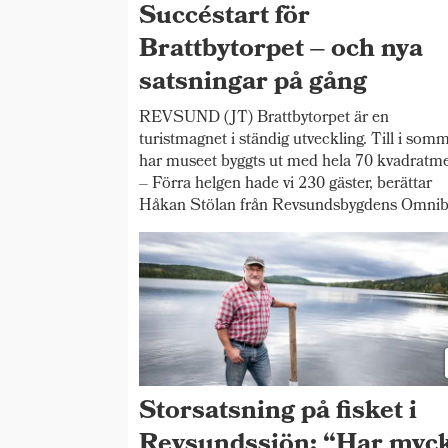
Succéstart för
Brattbytorpet – och nya
satsningar på gång
REVSUND (JT) Brattbytorpet är en
turistmagnet i ständig utveckling. Till i som
har museet byggts ut med hela 70 kvadratme
– Förra helgen hade vi 230 gäster, berättar
Håkan Stölan från Revsundsbygdens Omnib
Storsatsning på fisket i
Revsundssjön: “Har myc