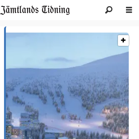
Etikett:
rödkullen