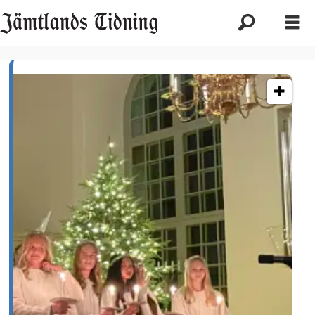
Etikett:
pålgård