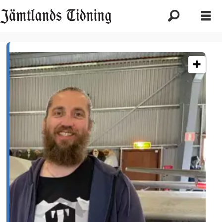
Etikett:
optands
flygfält