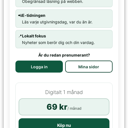
Obegränsad läsning på webben.
📲
E-tidningen
Läs varje utgivningsdag, var du än är.
📍
Lokalt fokus
Nyheter som berör dig och din vardag.
Är du redan prenumerant?
Logga in
Mina sidor
Digitalt 1 månad
69 kr
/ månad
Köp nu