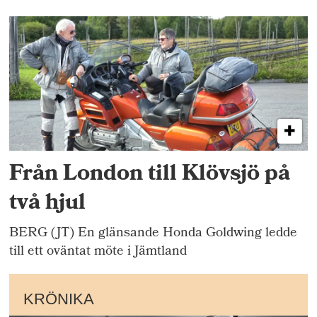
Från London till Klövsjö på
två hjul
BERG (JT) En glänsande Honda Goldwing ledde
till ett oväntat möte i Jämtland
KRÖNIKA