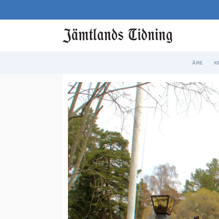
ÅRE
K