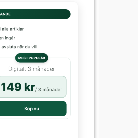
DANDE
l alla artiklar
en ingår
avsluta när du vill
MEST POPULÄR
Digitalt 3 månader
149 kr
/ 3 månader
Köp nu