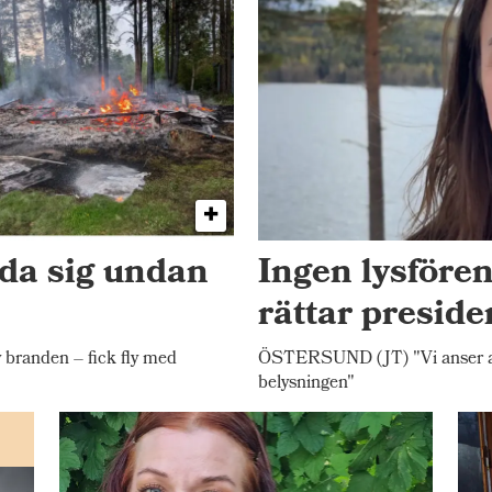
dda sig undan
Ingen lysfören
rättar presid
randen – fick fly med
ÖSTERSUND (JT) "Vi anser att 
belysningen"