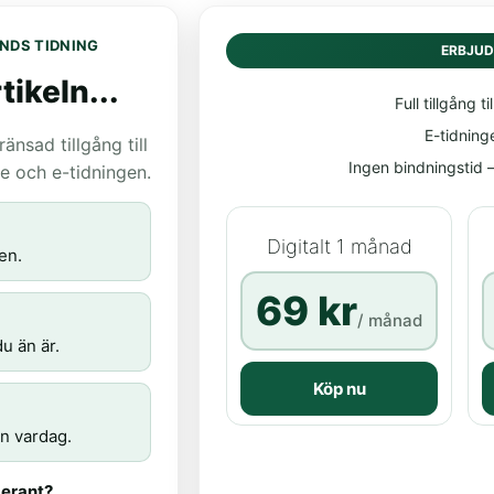
NDS TIDNING
ERBJU
tikeln...
Full tillgång til
E-tidning
nsad tillgång till
Ingen bindningstid – 
age och e-tidningen.
Digitalt 1 månad
en.
69 kr
/ månad
u än är.
Köp nu
n vardag.
erant?