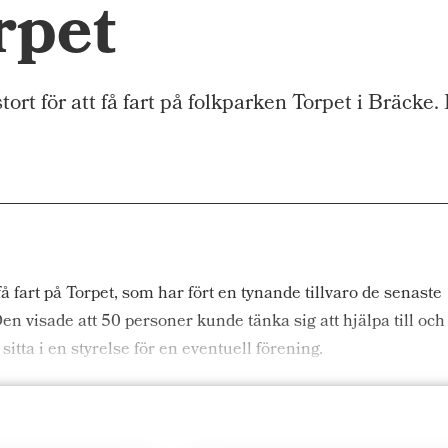
rpet
t för att få fart på folkparken Torpet i Bräcke.
 få fart på Torpet, som har fört en tynande tillvaro de senaste
 visade att 50 personer kunde tänka sig att hjälpa till och a
sitta i en styrelse för en eventuell förening.