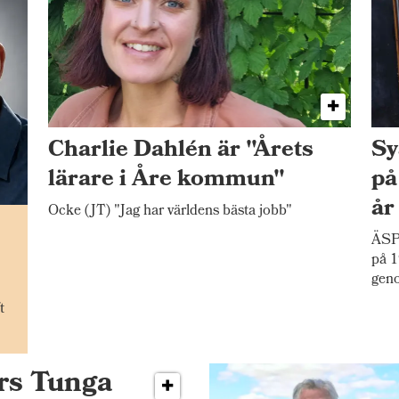
Charlie Dahlén är "Årets
Sy
lärare i Åre kommun"
på
år
Ocke (JT) "Jag har världens bästa jobb"
n
ÄSP
på 1
gen
t
ers Tunga