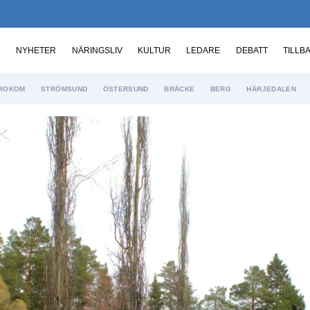
NYHETER
NÄRINGSLIV
KULTUR
LEDARE
DEBATT
TILLB
ROKOM
STRÖMSUND
ÖSTERSUND
BRÄCKE
BERG
HÄRJEDALEN