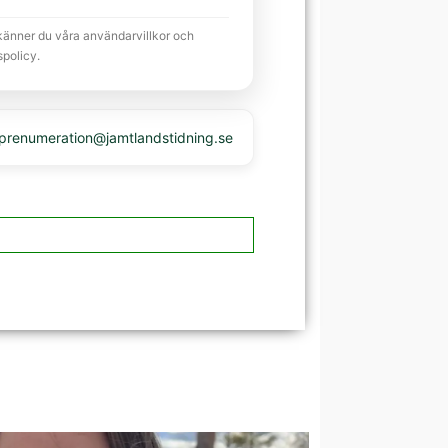
känner du våra användarvillkor och
spolicy.
 prenumeration@jamtlandstidning.se