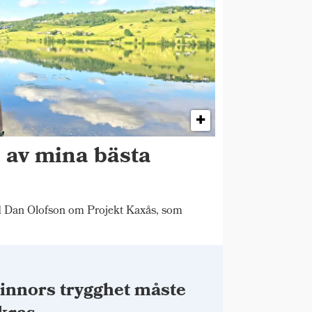
n av mina bästa
"
d Dan Olofson om Projekt Kaxås, som
innors trygghet måste