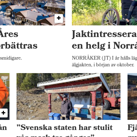
Åres
Jaktintresser
örbättras
en helg i Norr
 smidigare.
NORRÅKER (JT) I år hålls lägr
älgjakten, i början av oktober.
ån
”Svenska staten har stulit
Fj