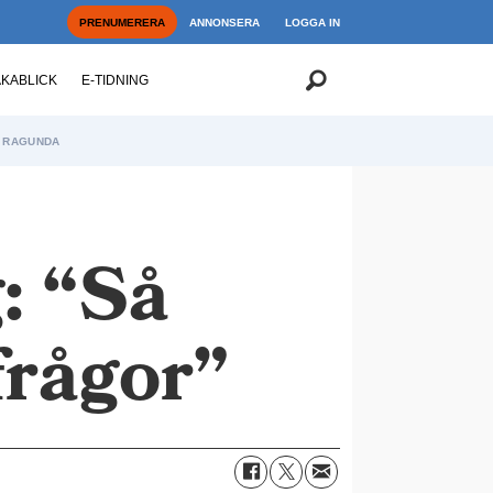
PRENUMERERA
ANNONSERA
LOGGA IN
AKABLICK
E-TIDNING
RAGUNDA
: “Så
frågor”