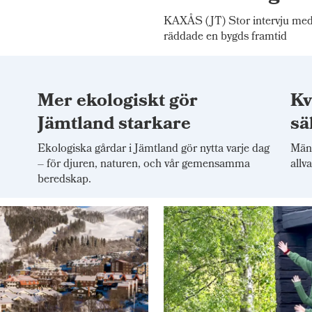
KAXÅS (JT) Stor intervju me
räddade en bygds framtid
Mer ekologiskt gör
Kv
t
Jämtland starkare
sä
Ekologiska gårdar i Jämtland gör nytta varje dag
Mäns
– för djuren, naturen, och vår gemensamma
allv
beredskap.