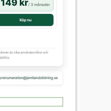
149 kr
/ 3 månader
Köp nu
känner du våra användarvillkor och
spolicy.
 prenumeration@jamtlandstidning.se