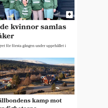
ade kvinnor samlas
åker
et för första gången under uppehållet i
ällbondens kamp mot