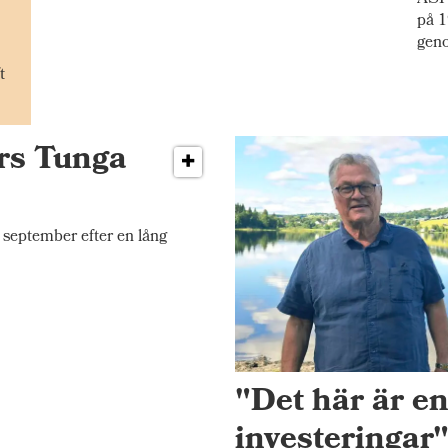
på 1
gen
t
ers Tunga
september efter en lång
"Det här är e
investeringar