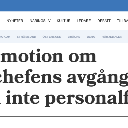
NYHETER
NÄRINGSLIV
KULTUR
LEDARE
DEBATT
TILLB
ROKOM
STRÖMSUND
ÖSTERSUND
BRÄCKE
BERG
HÄRJEDALEN
l motion om
efens avgång
 inte personal