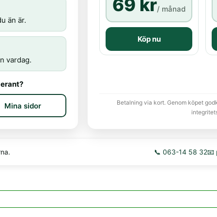
69 kr
/ månad
u än är.
Köp nu
n vardag.
erant?
Betalning via kort. Genom köpet god
Mina sidor
integritet
rna.
📞 063-14 58 32
📧