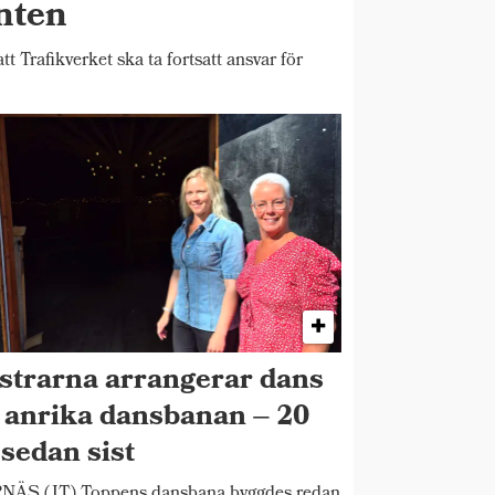
enten
Trafikverket ska ta fortsatt ansvar för
strarna arrangerar dans
 anrika dansbanan – 20
 sedan sist
NÄS (JT) Toppens dansbana byggdes redan