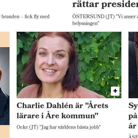
rättar presid
randen – fick fly med
ÖSTERSUND (JT) "Vi anser att 
belysningen"
Charlie Dahlén är "Årets
Sy
lärare i Åre kommun"
på
år
Ocke (JT) "Jag har världens bästa jobb"
n
ÄSP