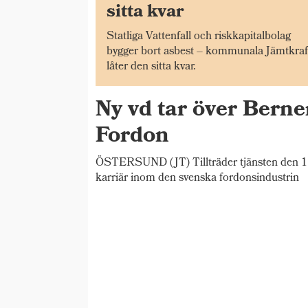
sitta kvar
Statliga Vattenfall och riskkapitalbolag
bygger bort asbest – kommunala Jämtkraf
låter den sitta kvar.
Ny vd tar över Bern
Fordon
ÖSTERSUND (JT) Tillträder tjänsten den 1 
karriär inom den svenska fordonsindustrin