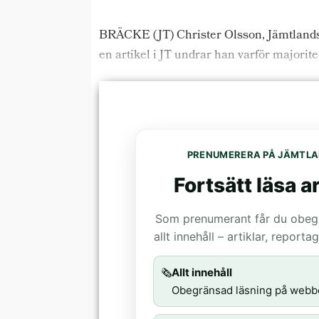
BRÄCKE (JT) Christer Olsson, Jämtlands 
en artikel i JT undrar han varför majorit
PRENUMERERA PÅ JÄMTLA
Fortsätt läsa ar
Som prenumerant får du obegrä
allt innehåll – artiklar, report
🗞️
Allt innehåll
Obegränsad läsning på webb