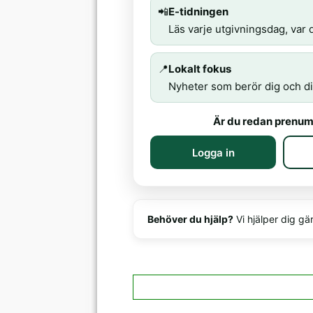
📲
E-tidningen
Läs varje utgivningsdag, var d
📍
Lokalt fokus
Nyheter som berör dig och di
Är du redan prenum
Logga in
Behöver du hjälp?
Vi hjälper dig gä