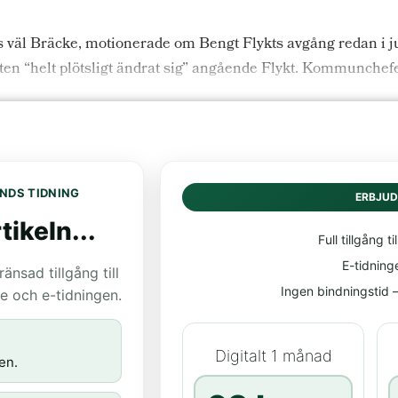
väl Bräcke, motionerade om Bengt Flykts avgång redan i ju
eten “helt plötsligt ändrat sig” angående Flykt. Kommunchefe
NDS TIDNING
ERBJU
tikeln...
Full tillgång til
E-tidning
nsad tillgång till
Ingen bindningstid – 
age och e-tidningen.
Digitalt 1 månad
en.