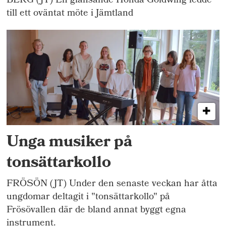
BERG (JT) En glänsande Honda Goldwing ledde
till ett oväntat möte i Jämtland
Unga musiker på
tonsättarkollo
FRÖSÖN (JT) Under den senaste veckan har åtta
ungdomar deltagit i "tonsättarkollo" på
Frösövallen där de bland annat byggt egna
instrument.