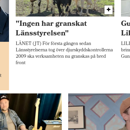
"Ingen har granskat
Gu
Länsstyrelsen"
Li
LÄNET (JT) För första gången sedan
LILL
n
Länsstyrelserna tog över djurskyddskontrollerna
brin
2009 ska verksamheten nu granskas på bred
Gunn
front
t