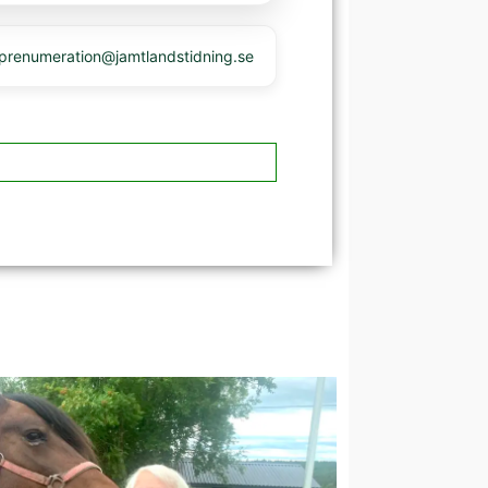
 prenumeration@jamtlandstidning.se