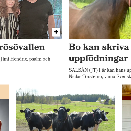
rösövallen
Bo kan skriva
uppfödningar
Jimi Hendrix, psalm och
SALSÅN (JT) I år kan hans up
Niclas Torstemo, vinna Svensk