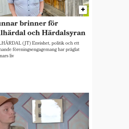
nnar brinner för
llhärdal och Härdalsyran
HÄRDAL (JT) Envishet, politik och ett
nande föreningsengagemang har präglat
ars liv