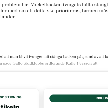
problem har Mickelbacken tvingats hålla stängt 
ler med om att detta ska prioriteras, barnen måst
lander.
d att man blivit tvungen att stänga backen på grund av att ba
an sade Gällö Skidklubbs ordförande Kalle Persson att:
NDS TIDNING
ERBJU
tikeln...