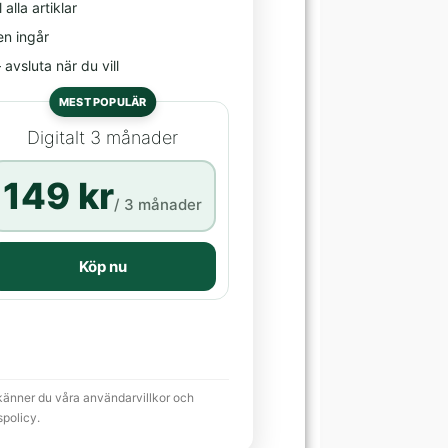
l alla artiklar
en ingår
avsluta när du vill
MEST POPULÄR
Digitalt 3 månader
149 kr
/ 3 månader
Köp nu
känner du våra användarvillkor och
spolicy.