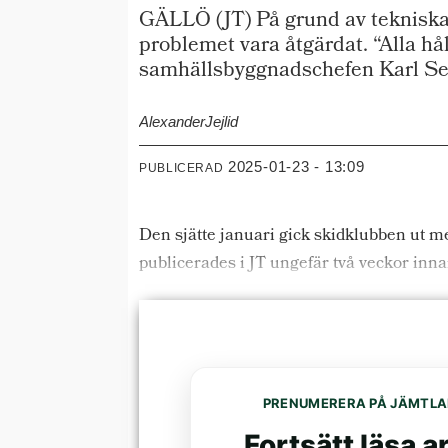
GÄLLÖ (JT) På grund av tekniska 
problemet vara åtgärdat. “Alla hål
samhällsbyggnadschefen Karl Se
Alexander
Jejlid
2025-01-23 - 13:09
PUBLICERAD
Den sjätte januari gick skidklubben ut me
publicerades i JT ungefär två veckor inn
PRENUMERERA PÅ JÄMTLA
Fortsätt läsa ar