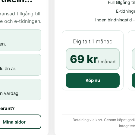
Full tillgång til
E-tidning
nsad tillgång till
Ingen bindningstid – 
age och e-tidningen.
Digitalt 1 månad
en.
69 kr
/ månad
u än är.
Köp nu
n vardag.
erant?
Betalning via kort. Genom köpet god
Mina sidor
integritet