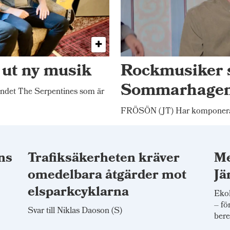
 ut ny musik
Rockmusiker 
Sommarhage
ndet The Serpentines som är
FRÖSÖN (JT) Har komponerat
ns
Trafiksäkerheten kräver
Me
omedelbara åtgärder mot
Jä
elsparkcyklarna
Ekol
– fö
Svar till Niklas Daoson (S)
bere