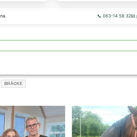
rna.
📞 063-14 58 32
📧
BRÄCKE