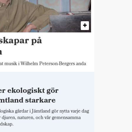
skapar på
n
 musik i Wilhelm Peterson-Bergers anda
r ekologiskt gör
mtland starkare
ogiska gårdar i Jämtland gör nytta varje dag
r djuren, naturen, och vår gemensamma
dskap.