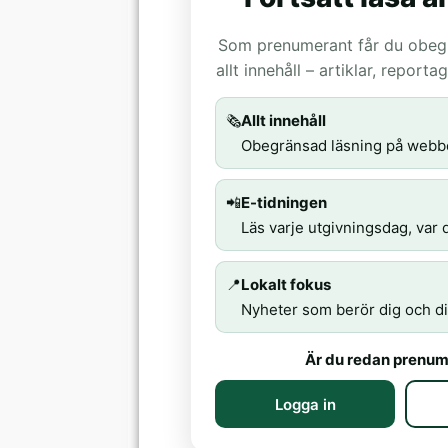
Som prenumerant får du obegrä
allt innehåll – artiklar, report
🗞️
Allt innehåll
Obegränsad läsning på webb
📲
E-tidningen
Läs varje utgivningsdag, var d
📍
Lokalt fokus
Nyheter som berör dig och di
Är du redan prenum
Logga in