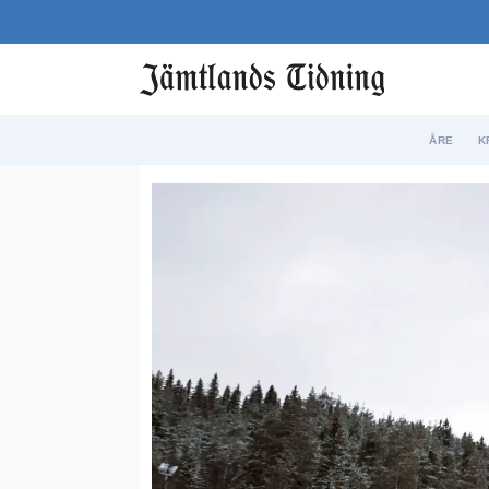
ÅRE
K