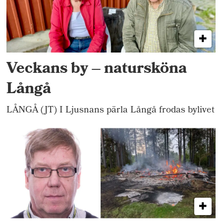
Veckans by – natursköna
Långå
LÅNGÅ (JT) I Ljusnans pärla Långå frodas bylivet