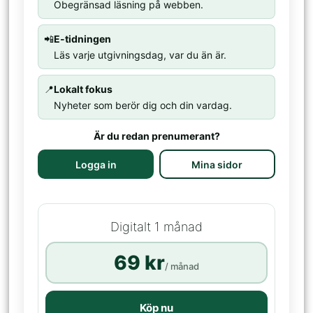
Obegränsad läsning på webben.
📲
E-tidningen
Läs varje utgivningsdag, var du än är.
📍
Lokalt fokus
Nyheter som berör dig och din vardag.
Är du redan prenumerant?
Logga in
Mina sidor
Digitalt 1 månad
69 kr
/ månad
Köp nu