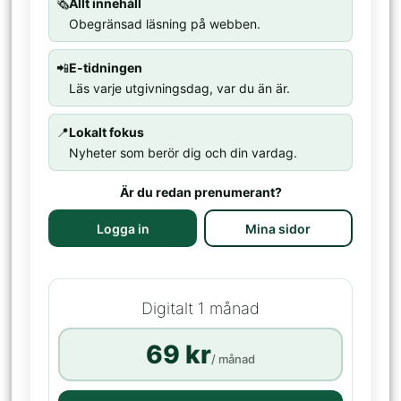
🗞️
Allt innehåll
Obegränsad läsning på webben.
📲
E-tidningen
Läs varje utgivningsdag, var du än är.
📍
Lokalt fokus
Nyheter som berör dig och din vardag.
Är du redan prenumerant?
Logga in
Mina sidor
Digitalt 1 månad
69 kr
/ månad