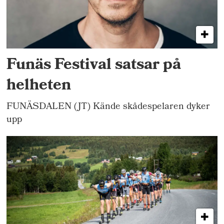
Funäs Festival satsar på
helheten
FUNÄSDALEN (JT) Kände skådespelaren dyker
upp