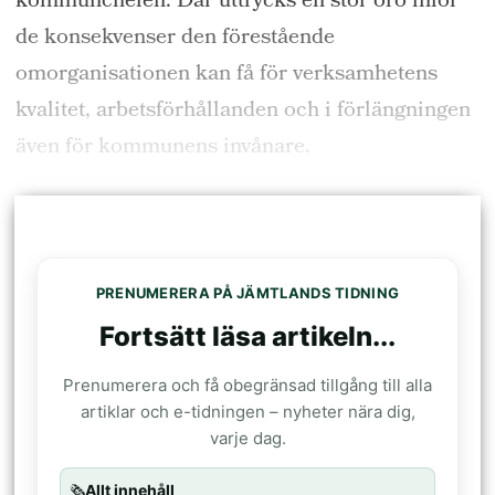
kommunchefen. Där uttrycks en stor oro inför
de konsekvenser den förestående
omorganisationen kan få för verksamhetens
kvalitet, arbetsförhållanden och i förlängningen
även för kommunens invånare.
PRENUMERERA PÅ JÄMTLANDS TIDNING
Fortsätt läsa artikeln...
Prenumerera och få obegränsad tillgång till alla
artiklar och e-tidningen – nyheter nära dig,
varje dag.
🗞️
Allt innehåll