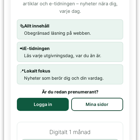
artiklar och e-tidningen – nyheter nära dig,
varje dag.
🗞️
Allt innehåll
Obegränsad läsning på webben.
📲
E-tidningen
Läs varje utgivningsdag, var du än är.
📍
Lokalt fokus
Nyheter som berör dig och din vardag.
Är du redan prenumerant?
Logga in
Mina sidor
Digitalt 1 månad