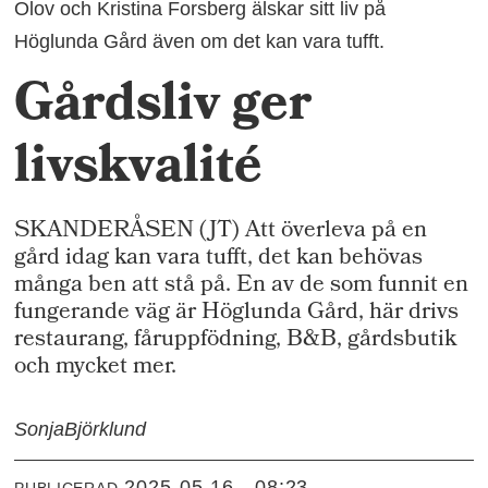
Olov och Kristina Forsberg älskar sitt liv på
Höglunda Gård även om det kan vara tufft.
Gårdsliv ger
livskvalité
SKANDERÅSEN (JT) Att överleva på en
gård idag kan vara tufft, det kan behövas
många ben att stå på. En av de som funnit en
fungerande väg är Höglunda Gård, här drivs
restaurang, fåruppfödning, B&B, gårdsbutik
och mycket mer.
Sonja
Björklund
2025-05-16 - 08:23
PUBLICERAD