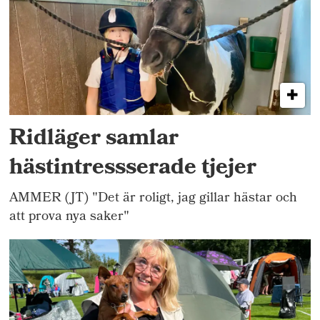
Ridläger samlar
hästintressserade tjejer
AMMER (JT) "Det är roligt, jag gillar hästar och
att prova nya saker"