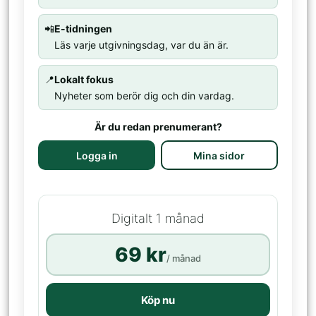
📲
E-tidningen
Läs varje utgivningsdag, var du än är.
📍
Lokalt fokus
Nyheter som berör dig och din vardag.
Är du redan prenumerant?
Logga in
Mina sidor
Digitalt 1 månad
69 kr
/ månad
Köp nu