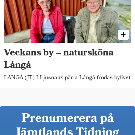
Veckans by – natursköna
Långå
LÅNGÅ (JT) I Ljusnans pärla Långå frodas bylivet
Prenumerera på
Jämtlands Tidning