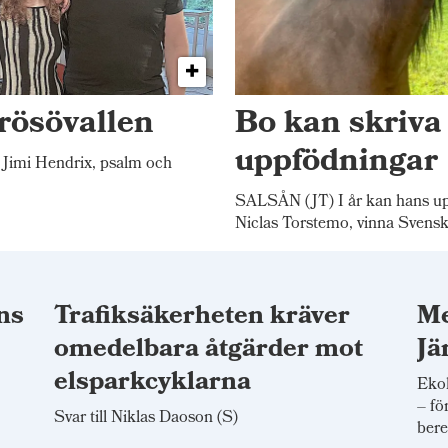
rösövallen
Bo kan skriva
uppfödningar
Jimi Hendrix, psalm och
SALSÅN (JT) I år kan hans up
Niclas Torstemo, vinna Svensk
ns
Trafiksäkerheten kräver
Me
omedelbara åtgärder mot
Jä
elsparkcyklarna
Ekol
– fö
Svar till Niklas Daoson (S)
bere