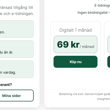
E-tidning
nsad tillgång till
Ingen bindningstid – 
age och e-tidningen.
Digitalt 1 månad
en.
69 kr
/ månad
u än är.
Köp nu
n vardag.
erant?
Betalning via kort. Genom köpet god
Mina sidor
integritet