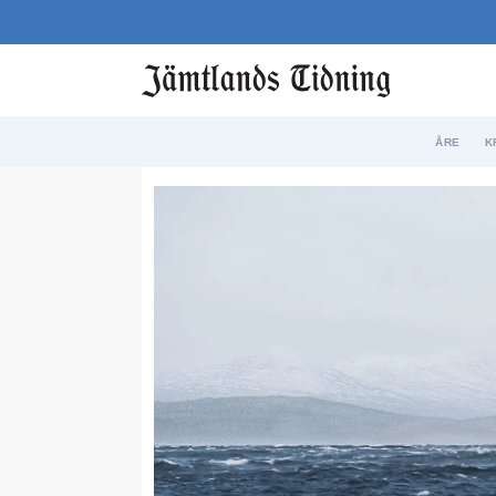
ÅRE
K