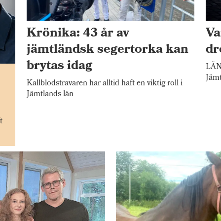
Krönika: 43 år av
Va
jämtländsk segertorka kan
dr
brytas idag
LÄNE
n
Jämt
Kallblodstravaren har alltid haft en viktig roll i
Jämtlands län
t