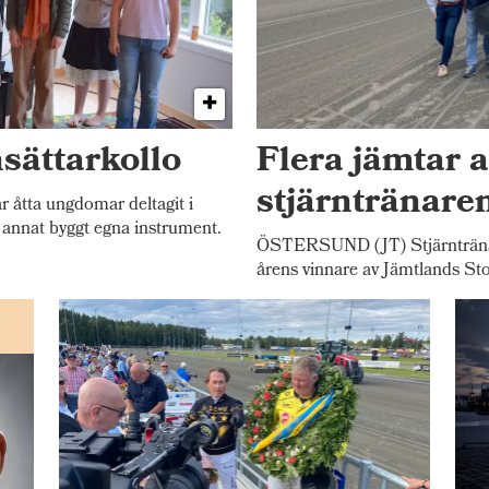
sättarkollo
Flera jämtar a
stjärntränare
åtta ungdomar deltagit i
 annat byggt egna instrument.
ÖSTERSUND (JT) Stjärntränare
årens vinnare av Jämtlands Sto