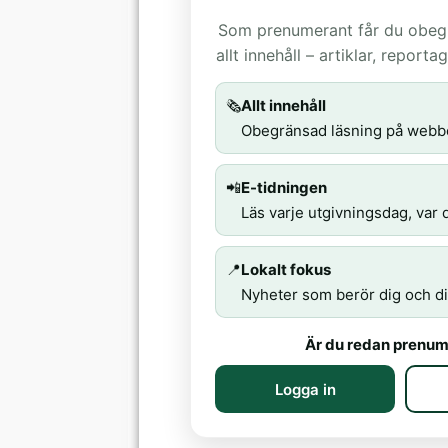
Som prenumerant får du obegrä
allt innehåll – artiklar, report
🗞️
Allt innehåll
Obegränsad läsning på webb
📲
E-tidningen
Läs varje utgivningsdag, var d
📍
Lokalt fokus
Nyheter som berör dig och di
Är du redan prenum
Logga in