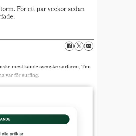
l storm. För ett par veckor sedan
rfade.
 kanske mest kände svenske surfaren, Tim
a var för surfing.
DANDE
l alla artiklar