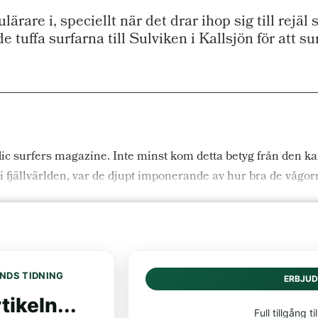
lärare i, speciellt när det drar ihop sig till rejä
 tuffa surfarna till Sulviken i Kallsjön för att su
rdic surfers magazine. Inte minst kom detta betyg från den
ö i fjällvärlden, var de djupt imponerande av hur bra de vågorn
NDS TIDNING
ERBJU
tikeln...
Full tillgång til