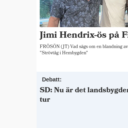
Jimi Hendrix-ös på F
FRÖSÖN (JT) Vad sägs om en blandning av 
"Strövtåg i Hembygden"
Debatt:
SD: Nu är det landsbygde
tur