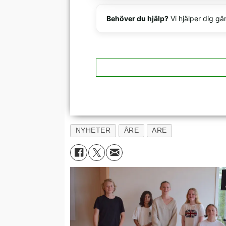
Behöver du hjälp?
Vi hjälper dig gä
NYHETER
ÅRE
ARE