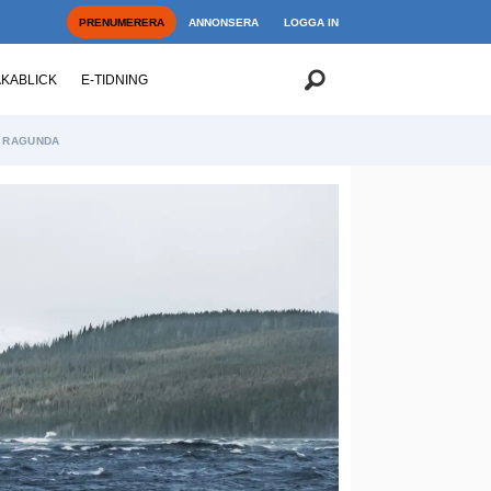
PRENUMERERA
ANNONSERA
LOGGA IN
AKABLICK
E-TIDNING
RAGUNDA