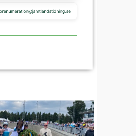
 prenumeration@jamtlandstidning.se