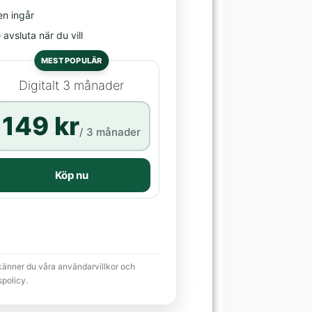
en ingår
avsluta när du vill
MEST POPULÄR
Digitalt 3 månader
149 kr
/ 3 månader
Köp nu
känner du våra användarvillkor och
spolicy.