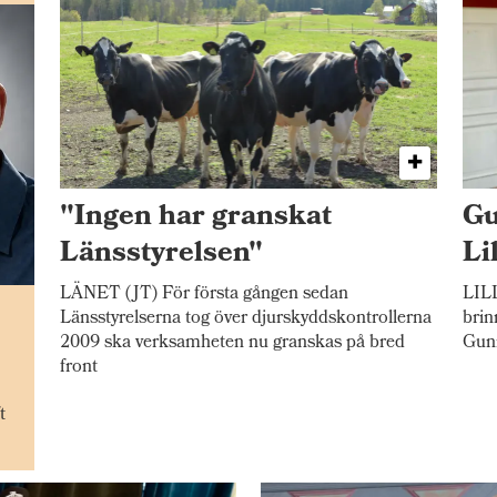
"Ingen har granskat
Gu
Länsstyrelsen"
Li
LÄNET (JT) För första gången sedan
LILL
n
Länsstyrelserna tog över djurskyddskontrollerna
brin
2009 ska verksamheten nu granskas på bred
Gunn
front
t