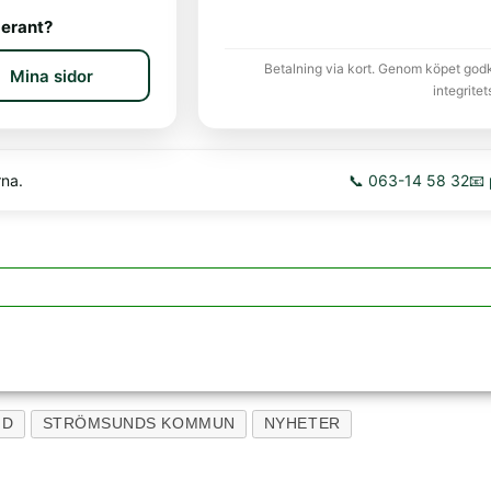
erant?
Betalning via kort. Genom köpet god
Mina sidor
integritet
rna.
📞 063-14 58 32
📧
ND
STRÖMSUNDS KOMMUN
NYHETER