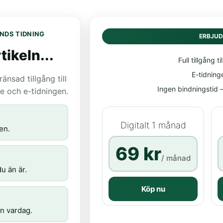
NDS TIDNING
ERBJU
tikeln...
Full tillgång til
E-tidning
nsad tillgång till
Ingen bindningstid – 
age och e-tidningen.
Digitalt 1 månad
en.
69 kr
/ månad
u än är.
Köp nu
n vardag.