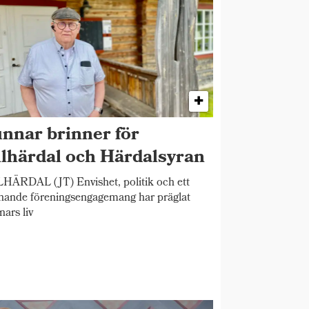
nnar brinner för
llhärdal och Härdalsyran
HÄRDAL (JT) Envishet, politik och ett
nande föreningsengagemang har präglat
ars liv