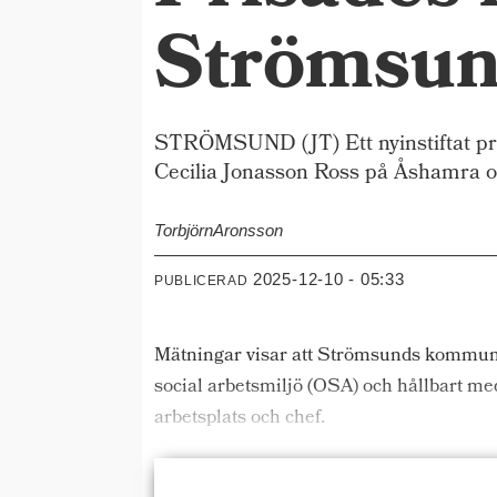
Strömsu
STRÖMSUND (JT) Ett nyinstiftat pri
Cecilia Jonasson Ross på Åshamra o
Torbjörn
Aronsson
2025-12-10 - 05:33
PUBLICERAD
Mätningar visar att Strömsunds kommun li
social arbetsmiljö (OSA) och hållbart m
arbetsplats och chef.