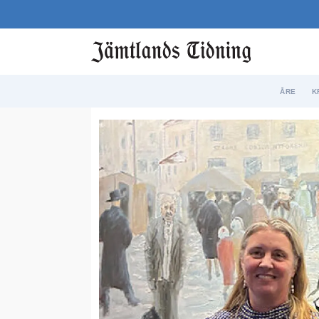
ÅRE
K