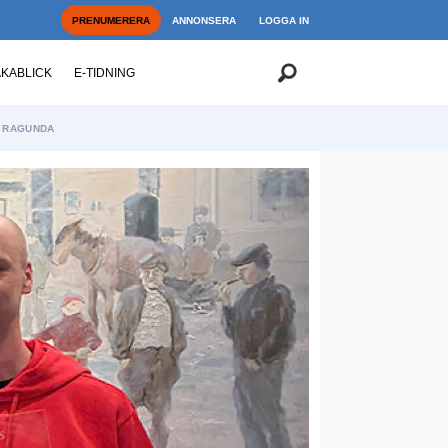
PRENUMERERA
ANNONSERA
LOGGA IN
AKABLICK
E-TIDNING
RAGUNDA