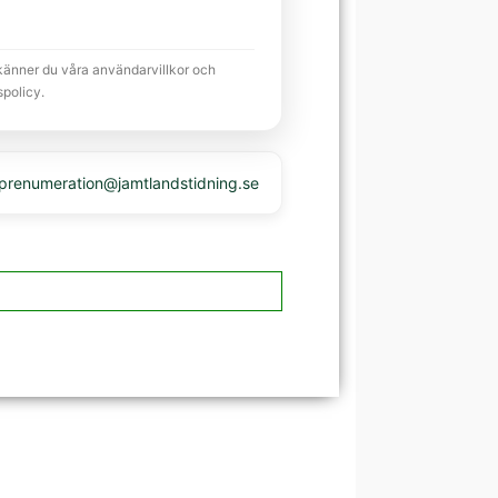
känner du våra användarvillkor och
spolicy.
 prenumeration@jamtlandstidning.se