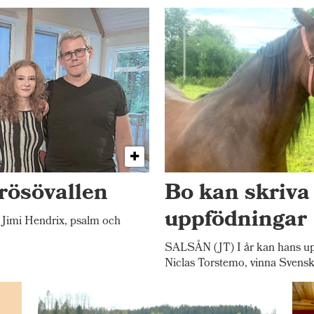
rösövallen
Bo kan skriva
uppfödningar
Jimi Hendrix, psalm och
SALSÅN (JT) I år kan hans up
Niclas Torstemo, vinna Svensk