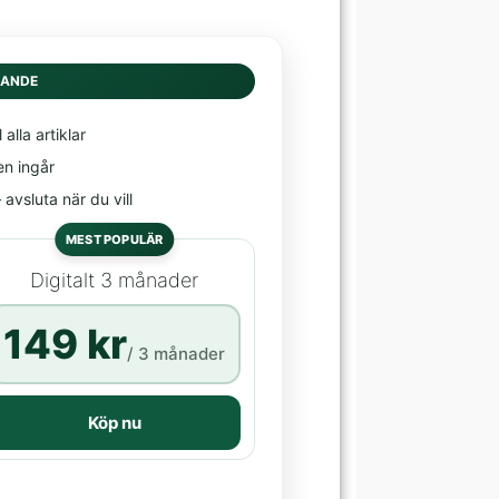
DANDE
l alla artiklar
en ingår
avsluta när du vill
MEST POPULÄR
Digitalt 3 månader
149 kr
/ 3 månader
Köp nu