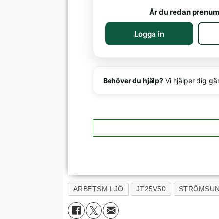
Är du redan prenum
Logga in
Behöver du hjälp?
Vi hjälper dig gä
ARBETSMILJÖ
JT25V50
STRÖMSU