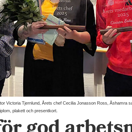
ktor Victoria Tjernlund, Årets chef Cecilia Jonasson Ross, Åshamra 
plom, plakett och presentkort.
ör god arbetsm