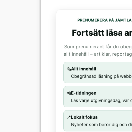
PRENUMERERA PÅ JÄMTLA
Fortsätt läsa ar
Som prenumerant får du obegrä
allt innehåll – artiklar, report
🗞️
Allt innehåll
Obegränsad läsning på webb
📲
E-tidningen
Läs varje utgivningsdag, var d
📍
Lokalt fokus
Nyheter som berör dig och di