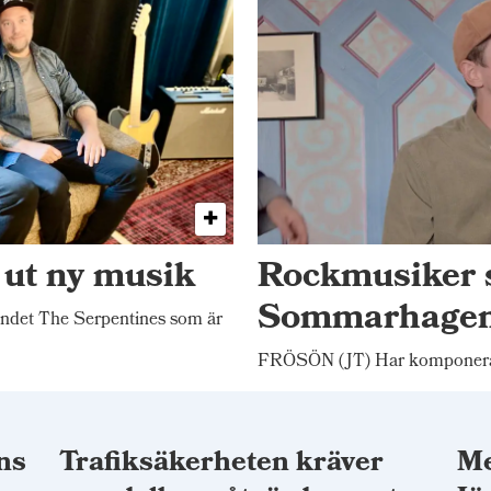
 ut ny musik
Rockmusiker 
Sommarhage
ndet The Serpentines som är
FRÖSÖN (JT) Har komponerat
ns
Trafiksäkerheten kräver
Me