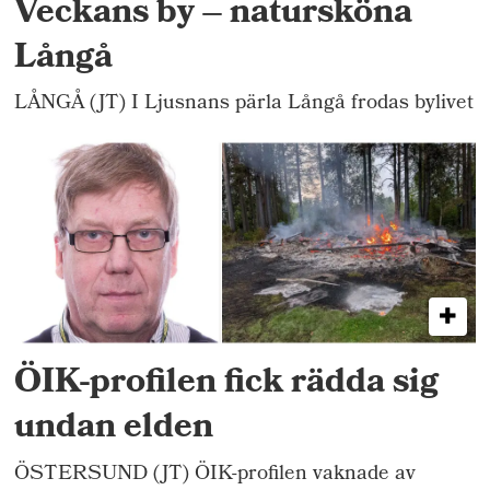
Veckans by – natursköna
Långå
LÅNGÅ (JT) I Ljusnans pärla Långå frodas bylivet
ÖIK-profilen fick rädda sig
undan elden
ÖSTERSUND (JT) ÖIK-profilen vaknade av