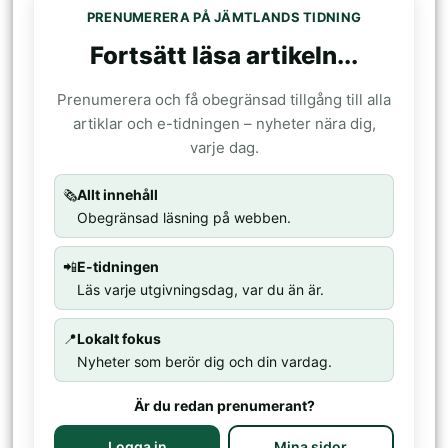
PRENUMERERA PÅ JÄMTLANDS TIDNING
Fortsätt läsa artikeln...
Prenumerera och få obegränsad tillgång till alla
artiklar och e-tidningen – nyheter nära dig,
varje dag.
🗞️
Allt innehåll
Obegränsad läsning på webben.
📲
E-tidningen
Läs varje utgivningsdag, var du än är.
📍
Lokalt fokus
Nyheter som berör dig och din vardag.
Är du redan prenumerant?
Logga in
Mina sidor