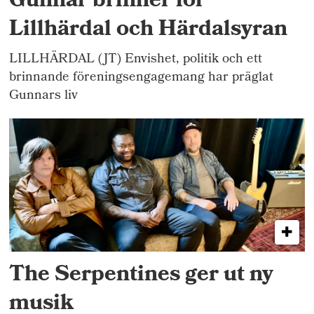
Gunnar brinner för
Lillhärdal och Härdalsyran
LILLHÄRDAL (JT) Envishet, politik och ett
brinnande föreningsengagemang har präglat
Gunnars liv
The Serpentines ger ut ny
musik