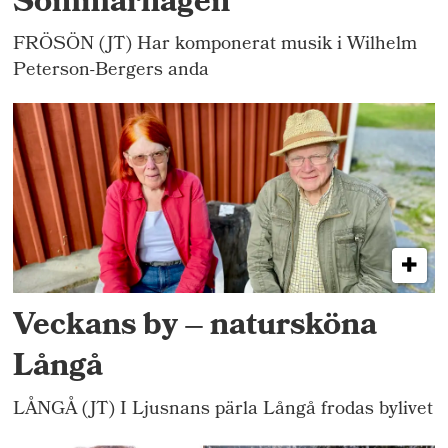
Sommarhagen
FRÖSÖN (JT) Har komponerat musik i Wilhelm
Peterson-Bergers anda
Veckans by – natursköna
Långå
LÅNGÅ (JT) I Ljusnans pärla Långå frodas bylivet