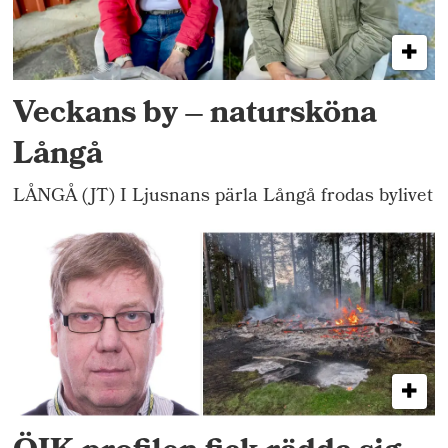
Veckans by – natursköna
Långå
LÅNGÅ (JT) I Ljusnans pärla Långå frodas bylivet