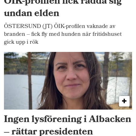
ÖIK-profilen fick rädda sig
undan elden
ÖSTERSUND (JT) ÖIK-profilen vaknade av
branden – fick fly med hunden när fritidshuset
gick upp i rök
Ingen lysförening i Albacken
– rättar presidenten