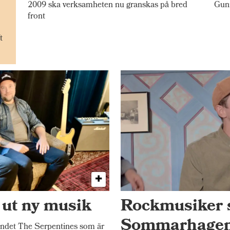
2009 ska verksamheten nu granskas på bred
Gunn
front
t
 ut ny musik
Rockmusiker 
Sommarhage
ndet The Serpentines som är