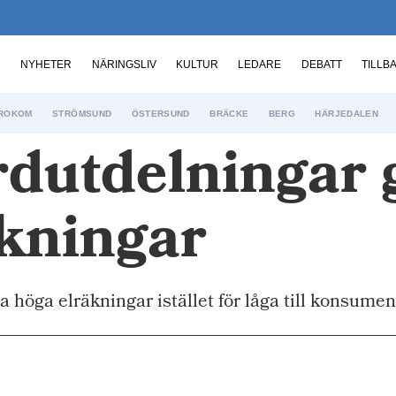
NYHETER
NÄRINGSLIV
KULTUR
LEDARE
DEBATT
TILLB
ROKOM
STRÖMSUND
ÖSTERSUND
BRÄCKE
BERG
HÄRJEDALEN
rdutdelningar 
äkningar
 höga elräkningar istället för låga till konsume