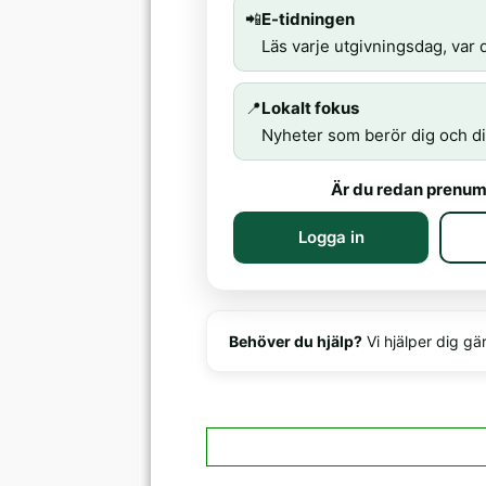
📲
E-tidningen
Läs varje utgivningsdag, var d
📍
Lokalt fokus
Nyheter som berör dig och di
Är du redan prenum
Logga in
Behöver du hjälp?
Vi hjälper dig gä