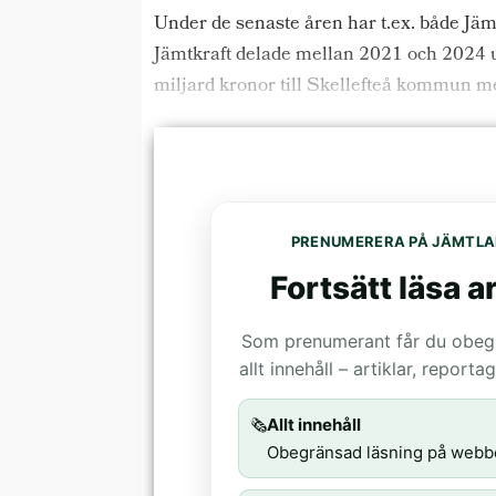
Under de senaste åren har t.ex. både Jäm
Jämtkraft delade mellan 2021 och 2024 u
miljard kronor till Skellefteå kommun me
PRENUMERERA PÅ JÄMTLA
Fortsätt läsa ar
Som prenumerant får du obegrä
allt innehåll – artiklar, report
🗞️
Allt innehåll
Obegränsad läsning på webb