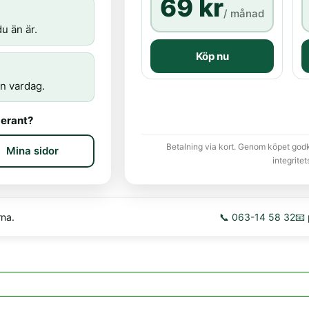
69 kr
/ månad
u än är.
Köp nu
n vardag.
erant?
Betalning via kort. Genom köpet god
Mina sidor
integritet
rna.
📞 063-14 58 32
📧