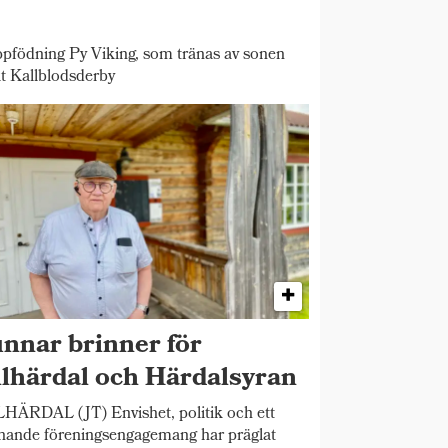
pfödning Py Viking, som tränas av sonen
t Kallblodsderby
nnar brinner för
llhärdal och Härdalsyran
HÄRDAL (JT) Envishet, politik och ett
nande föreningsengagemang har präglat