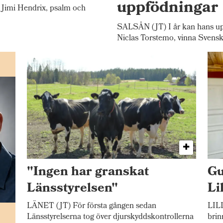
uppfödningar
Jimi Hendrix, psalm och
SALSÅN (JT) I år kan hans up
Niclas Torstemo, vinna Svensk
"Ingen har granskat
Gu
Länsstyrelsen"
Li
LÄNET (JT) För första gången sedan
LILL
n
Länsstyrelserna tog över djurskyddskontrollerna
brin