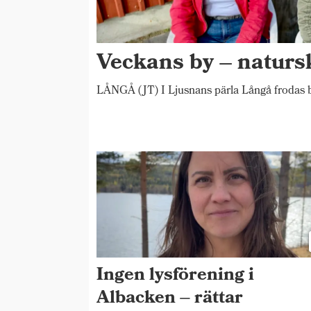
Veckans by – natur
LÅNGÅ (JT) I Ljusnans pärla Långå frodas b
Ingen lysförening i
Albacken – rättar