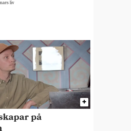
ars liv
skapar på
n