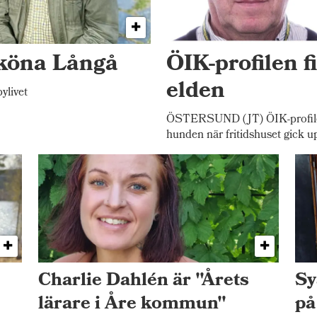
sköna Långå
ÖIK-profilen f
elden
ylivet
ÖSTERSUND (JT) ÖIK-profilen
hunden när fritidshuset gick u
Charlie Dahlén är "Årets
Sy
lärare i Åre kommun"
på