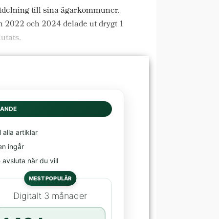
tdelning till sina ägarkommuner.
n 2022 och 2024 delade ut drygt 1
utats.
DANDE
l alla artiklar
en ingår
avsluta när du vill
MEST POPULÄR
Digitalt 3 månader