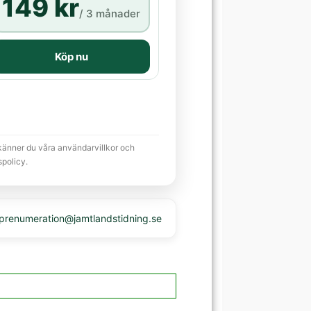
149 kr
/ 3 månader
Köp nu
känner du våra användarvillkor och
spolicy.
 prenumeration@jamtlandstidning.se