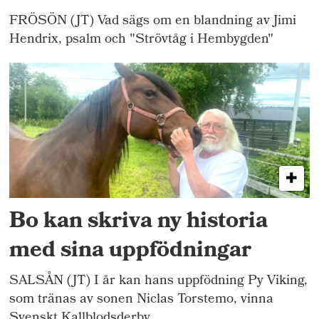
FRÖSÖN (JT) Vad sägs om en blandning av Jimi
Hendrix, psalm och "Strövtåg i Hembygden"
Bo kan skriva ny historia
med sina uppfödningar
SALSÅN (JT) I år kan hans uppfödning Py Viking,
som tränas av sonen Niclas Torstemo, vinna
Svenskt Kallblodsderby