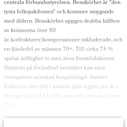
centrala förbundsstyrelsen. Benskörhet är "den
tysta folksjukdomen" och kommer smygande
med åldern. Benskörhet uppges drabba hälften
av kvinnorna över 50
år, kotfrakturer/kompressioner inkluderade, och
en fjärdedel av männen 70+. Till cirka 75 %
spelar ärftlighet in men även livsstilsfaktorer.
Symtom på förändrad bentäthet kan vara
exempelvis minskad kroppslängd. Antalet
frakturer efter fall i samma plan ligger per år i
Sverige på ca 124 000 avseende personer över
50 år.