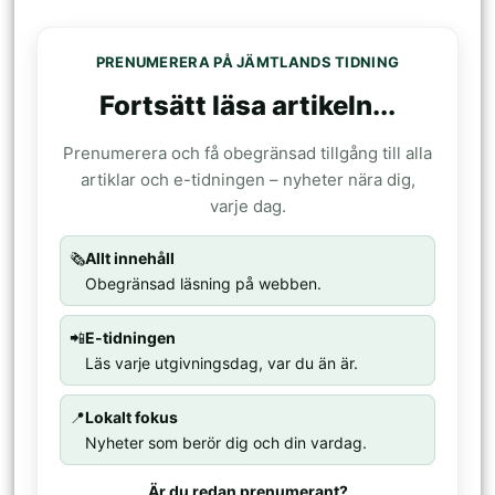
PRENUMERERA PÅ JÄMTLANDS TIDNING
Fortsätt läsa artikeln...
Prenumerera och få obegränsad tillgång till alla
artiklar och e-tidningen – nyheter nära dig,
varje dag.
🗞️
Allt innehåll
Obegränsad läsning på webben.
📲
E-tidningen
Läs varje utgivningsdag, var du än är.
📍
Lokalt fokus
Nyheter som berör dig och din vardag.
Är du redan prenumerant?