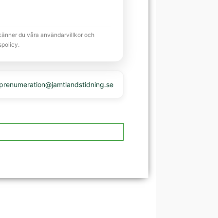
känner du våra användarvillkor och
spolicy.
 prenumeration@jamtlandstidning.se