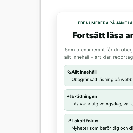
PRENUMERERA PÅ JÄMTLA
Fortsätt läsa ar
Som prenumerant får du obegrä
allt innehåll – artiklar, report
🗞️
Allt innehåll
Obegränsad läsning på webb
📲
E-tidningen
Läs varje utgivningsdag, var d
📍
Lokalt fokus
Nyheter som berör dig och di