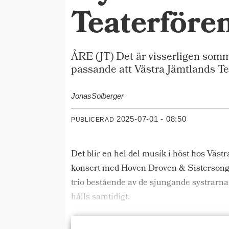
Teaterföre
ÅRE (JT) Det är visserligen somm
passande att Västra Jämtlands Tea
Jonas
Solberger
2025-07-01 - 08:50
PUBLICERAD
Det blir en hel del musik i höst hos Väs
konsert med Hoven Droven & Sistersong. H
trio bestående av de sjungande systrarn
hålls samtidigt.