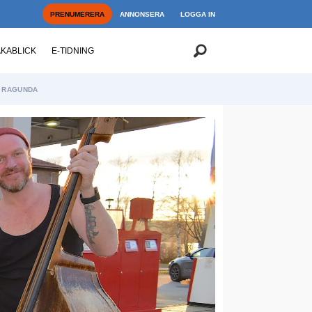
PRENUMERERA
ANNONSERA
LOGGA IN
AKABLICK
E-TIDNING
RAGUNDA