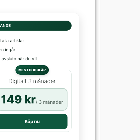
DANDE
l alla artiklar
en ingår
avsluta när du vill
MEST POPULÄR
Digitalt 3 månader
149 kr
/ 3 månader
Köp nu