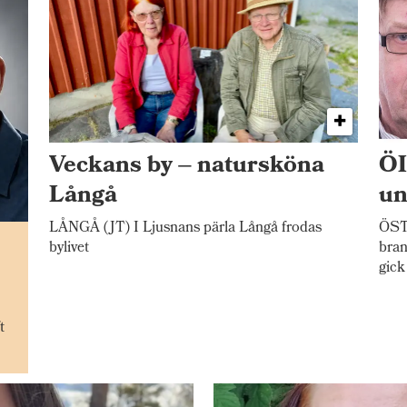
Veckans by – natursköna
ÖI
Långå
un
LÅNGÅ (JT) I Ljusnans pärla Långå frodas
ÖST
n
bylivet
bran
gick
t