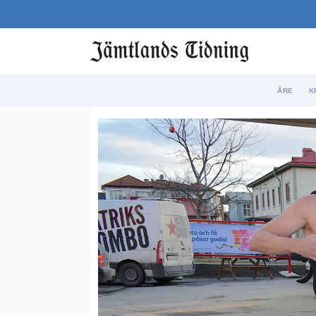
ÅRE
K