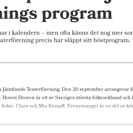
nings program
ar i kalendern – men ofta känns det nog mer so
terförening precis har släppt sitt höstprogram.
tra Jämtlands Teaterförening. Den 20 september arrangerar fö
oven Droven är ett av Sveriges största folkrockband och har
a Ackie, Clara och Mia Kempff. Evenemanget är en del av k