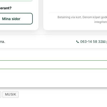
erant?
Betalning via kort. Genom köpet god
Mina sidor
integritet
rna.
📞 063-14 58 32
📧
MUSIK