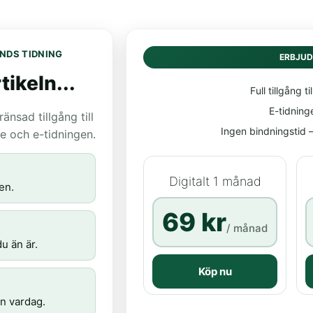
NDS TIDNING
ERBJU
tikeln...
Full tillgång til
E-tidning
nsad tillgång till
Ingen bindningstid – 
age och e-tidningen.
Digitalt 1 månad
en.
69 kr
/ månad
u än är.
Köp nu
n vardag.