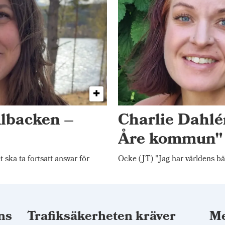
Albacken –
Charlie Dahlén
Åre kommun"
ka ta fortsatt ansvar för
Ocke (JT) "Jag har världens bä
ns
Trafiksäkerheten kräver
Me